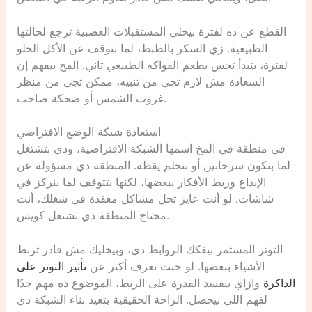
القطع عن ده لفترة بيخلي المستقبلات العصبية ترجع لحالتها
الطبيعية. زي السكر بالظبط، لما بتوقف عن الأكل الحلو
لفترة، بتبدأ تحس بطعم الفواكه الطبيعي تاني. المخ بيفهم إن
السعادة مش لازم تجي من تنبيه، ممكن تجي من منظر
غروب الشمس أو ضحكة صاحب.
استعادة شبكة الوضع الافتراضي
في منطقة في المخ اسمها الشبكة الافتراضية، ودي بتشتغل
لما بنكون سرحانين أو بنحلم يقظة. المنطقة دي مسؤولة عن
الإبداع وربط الأفكار ببعضها، لكنها بتتوقف لما بنركز في
شاشات. لو أنت عايز تحل مشاكل معقدة في شغلك، أنت
محتاج المنطقة دي تشتغل كويس.
التوتر المستمر بيفكك الروابط دي، وبيخليك مش قادر تربط
الأشياء ببعضها. لو حبت تعرف أكتر عن
تأثير التوتر على
الذاكرة
وازاي بيفسد القدرة على الربط، الموضوع ده مهم جدًا
لفهم اللي بيحصل. الراحة الحقيقية بتعيد بناء الشبكة دي