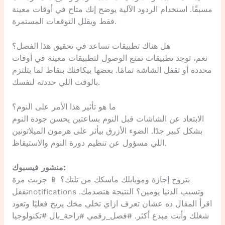
مسبقًا. استخدام الردود الآلية يوضح إنك متاح في أوقات معينة
فقط ويقلل التوقعات المستمرة.
هل هناك تطبيقات تساعد في تحقيق هذا الفصل؟
نعم، توجد تطبيقات تمنع الوصول لتطبيقات معينة في أوقات
محددة أو تقفل الشاشة تمامًا. بعضها بيكافئك بنقاط لما بتلتزم
بالوقت اللي حددته لنفسك.
ما هو تأثير هذا الأمر على النوم؟
الابتعاد عن الشاشات قبل النوم بساعتين يحسن جودة النوم
بشكل كبير جدًا. الضوء الأزرق بيأثر على هرمون الميلاتونين
اللي مسؤول عن تنظيم دورة النوم والاستيقاظ.
منشور فيسبوك:
بتروح إجازة وموبايلك ماسكك من تلتك؟ 📱 جربت مرة
تقفلnotifications وتسيب الدنيا يومين؟ النتيجة هتصدمك.
اقرأ المقال ده عشان تعرف ازاي تخلي مخك يريح فعليًا وتعود
شغلك وأنت مبدع أكثر. #فصل_رقمي #راحة_بال #تكنولوجيا