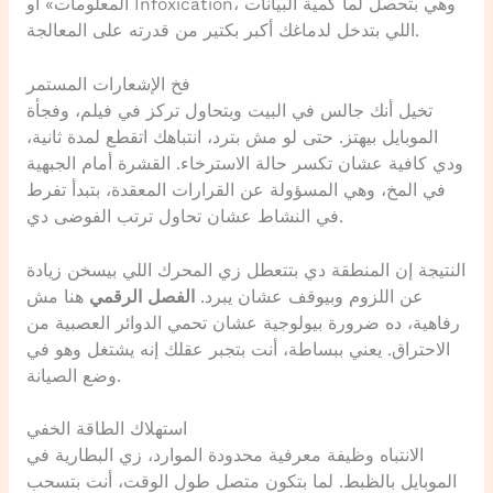
المعلومات» أو Infoxication، وهي بتحصل لما كمية البيانات
اللي بتدخل لدماغك أكبر بكتير من قدرته على المعالجة.
فخ الإشعارات المستمر
تخيل أنك جالس في البيت وبتحاول تركز في فيلم، وفجأة
الموبايل بيهتز. حتى لو مش بترد، انتباهك اتقطع لمدة ثانية،
ودي كافية عشان تكسر حالة الاسترخاء. القشرة أمام الجبهية
في المخ، وهي المسؤولة عن القرارات المعقدة، بتبدأ تفرط
في النشاط عشان تحاول ترتب الفوضى دي.
النتيجة إن المنطقة دي بتتعطل زي المحرك اللي بيسخن زيادة
عن اللزوم وبيوقف عشان يبرد.
الفصل الرقمي
هنا مش
رفاهية، ده ضرورة بيولوجية عشان تحمي الدوائر العصبية من
الاحتراق. يعني ببساطة، أنت بتجبر عقلك إنه يشتغل وهو في
وضع الصيانة.
استهلاك الطاقة الخفي
الانتباه وظيفة معرفية محدودة الموارد، زي البطارية في
الموبايل بالظبط. لما بتكون متصل طول الوقت، أنت بتسحب