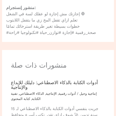
منشور إنستجرام:
إجازتك مش إجازة لو عقلك لسة في الشغل 🛑
تعلم ازاي تقفل المخ زي ما بتقفل اللابتوب
خطوات بسيطة تغير طريقة استرخائك تمامًا
#صحة_رقمية #إجازة #توازن_حياة #تكنولوجيا #راحة
منشورات ذات صلة
أدوات الكتابة بالذكاء الاصطناعي: دليلك للإبداع
والإنتاجية
إنتاجية وحيل
/
أدوات رقمية
,
الإنتاجية
,
الذكاء الاصطناعي
,
تقنية
الكتابة
,
كتابة المحتوى
جربت بنفسي أدوات الكتابة بالذكاء الاصطناعي لـ 15
سنة تدوين 🚀 شوف إزاي تقدر تكتب أسرع وتحافظ