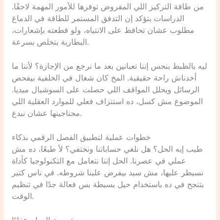
من طاقة التركيز اللي المفروض توفرها للأمور المهمة لاحقًا.
الدراسات بتؤكد إن التدفق المستمر للطاقة في الدماغ
مطلوب عشان تحافظ على الانتباه، ولو قطعته بإشعارات،
البطارية بتخلص بسرعة.
ليه بالظبط بنحس إننا تعبانين بعد ما نرجع من الإجازة؟ لأننا ما
أخدناش راحة حقيقية. المخ كان شغال في الخلفية بيفحص
الرسائل ويحلل المواقف اللي حصلت على السوشيال ميديا.
الموضوع مش كسل، ده استنزاف فعلي للموارد العقلية اللي
محتاجينها عشان نبدع.
خطوات عملية لتطبيق الفصل الرقمي بذكاء
طيب إيه الحل؟ هل نلغي حساباتنا ونختفي؟ لأ طبعًا، ده مش
عملي في عصرنا. الحل إننا نتعامل مع التكنولوجيا كأداة
نسيطر عليها، مش سيد بيفرض علينا شروطه. في ناس كتير
بتنجح في ده باستخدام حيل بسيطة بس فعالة جدًا في تنظيم
الوقت.