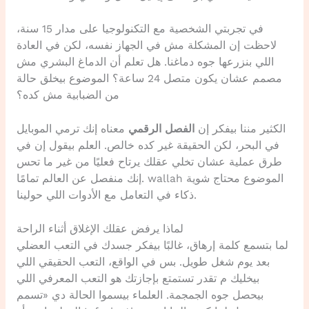
في تجربتي الشخصية مع التكنولوجيا على مدار 15 سنة،
لاحظت إن المشكلة مش في الجهاز نفسه، لكن في العادة
اللي بنزرعها جوه دماغنا. هل تعلم أن الدماغ البشري مش
مصمم عشان يكون متصل 24 ساعة؟ الموضوع بيخلق حالة
من الضبابية مش كده؟
الكثير مننا بيفكر إن
الفصل الرقمي
معناه إنك ترمي الموبايل
في البحر، لكن الحقيقة غير كده خالص. العلم بيقول إن في
طرق عملية عشان تخلي عقلك يرتاح فعليًا من غير ما تحس
إنك منفصل عن العالم تمامًا. wallah الموضوع محتاج شوية
ذكاء في التعامل مع الأدوات اللي حولينا.
لماذا يرفض عقلك الإغلاق أثناء الراحة
لما بتسمع كلمة إرهاق، غالبًا بيفكر جسدك في التعب العضلي
بعد يوم شغل طويل. بس في الواقع، التعب الحقيقي اللي
بيخليك م تقدر تستمتع بإجازتك هو التعب المعرفي اللي
بيحصل جوه الجمجمة. العلماء بيسموا الحالة دي «تسمم