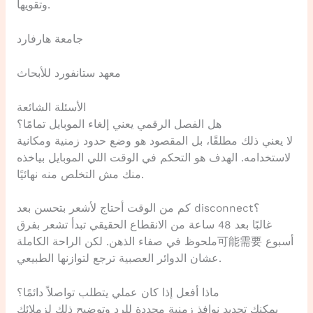
وتقويها.
جامعة هارفارد
معهد ستانفورد للأبحاث
الأسئلة الشائعة
هل الفصل الرقمي يعني إلغاء الموبايل تمامًا؟
لا يعني ذلك مطلقًا، بل المقصود هو وضع حدود زمنية ومكانية
لاستخدامه. الهدف هو التحكم في الوقت اللي الموبايل بياخذه
منك مش التخلص منه نهائيًا.
كم من الوقت أحتاج لأشعر بتحسن بعد disconnect؟
غالبًا بعد 48 ساعة من الانقطاع الحقيقي تبدأ تشعر بفرق
ملحوظ في صفاء الذهن. لكن الراحة الكاملة可能需要 أسبوع
عشان الدوائر العصبية ترجع لتوازنها الطبيعي.
ماذا أفعل إذا كان عملي يتطلب تواصلاً دائمًا؟
يمكنك تحديد نوافذ زمنية محددة للرد وتوضيح ذلك لزملائك