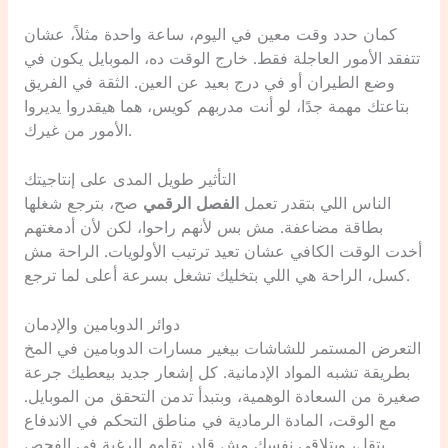
كمان حدد وقت معين في اليوم، ساعة واحدة مثلاً، عشان
تتفقد الأمور العاجلة فقط. خارج الوقت ده، الموبايل يكون في
وضع الطيران أو في درج بعيد عن العين. الثقة في الفريق
بتاعتك مهمة جدًا، لو أنت مدربهم كويس، هما هيقدروا يديروا
الأمور من غيرك.
التأثير طويل المدى على إنتاجيتك
الناس اللي بتقدر تعمل
الفصل الرقمي
صح، بترجع شغلها
بطاقة مضاعفة. مش بس لأنهم راحوا، لكن لأن أدمغتهم
أخدت الوقت الكافي عشان تعيد ترتيب الأولويات. الراحة مش
كسل، الراحة هي اللي بتخليك تشغل بسرعة أعلى لما ترجع.
دوائر الدوبامين والإدمان
التعرض المستمر للشاشات بيغير مسارات الدوبامين في المخ
بطريقة تشبه المواد الإدمانية. كل إشعار جديد بيعطيك جرعة
صغيرة من السعادة الوهمية، وبتبدأ تدمن التحقق من الموبايل.
مع الوقت، المادة الرمادية في مناطق التحكم في الاندفاع
بتقل، وبتلاقي نفسك مش قادر تقاوم الرغبة في الفحص.