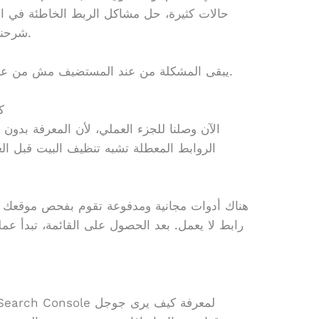
حالات كثيرة، حل مشاكل الربط الخاطئة في الإ
شرحنا في مقالات سابقة عن تقنيات الويب.
يعني باختصار، لو الخطأ 5xx يبقى المشكلة من عند المستضيف مش من عندك أنت.
ك
الآن وصلنا للجزء العملي، لأن المعرفة بدون 
الروابط المعطلة تشبه تنظيف البيت قبل العي
هناك أدوات مجانية ومدفوعة تقوم بفحص موقعك با
رابط لا يعمل. بعد الحصول على القائمة، تبدأ عمل