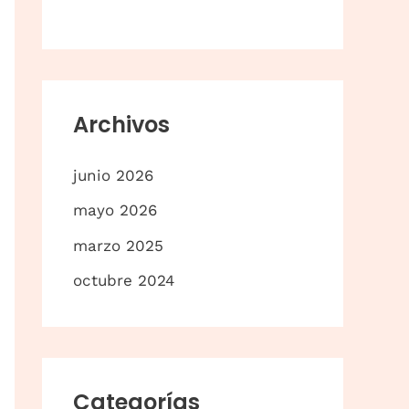
p
o
r
:
Archivos
junio 2026
mayo 2026
marzo 2025
octubre 2024
Categorías