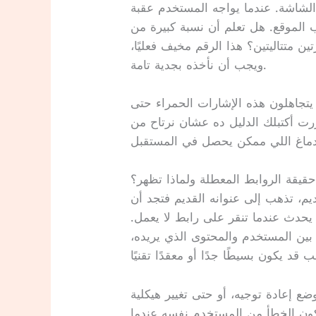
لشاشة. عندما يواجه المستخدم عقبة
ب الموقع. هل تعلم أن نسبة كبيرة من
يغادرون الموقع للأبد بعد رؤية خطأ 404 مرتين متتاليتين؟ هذا الرقم مخيف فعليًا،
ويجب أن نأخذه بجدية تامة.
 يتجاهلون هذه الإشارات الحمراء حتى
رت أكتبلك الدليل ده عشان نرتاح من
قيقة الروابط المعطلة ولماذا تظهر؟
م، تذهب إلى عنوانه القديم فتجد أن
 يحدث عندما تنقر على رابط لا يعمل.
ين المستخدم والمحتوى الذي يريده،
ضع إعادة توجيه، أو حتى تغيير هيكلية
 يكون الخطأ من المستخدم نفسه عندما