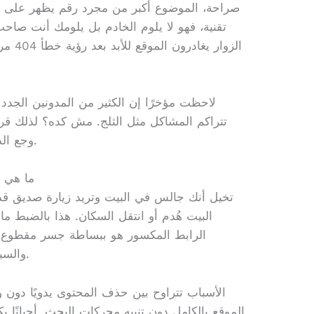
صراحة، الموضوع أكبر من مجرد رقم يظهر على ا
تقنية، فهو لا يلوم الخادم بل يلومك أنت صاح
الزوار 
لاحظت مؤخرًا إن الكثير من المدونين الجدد
تتراكم المشاكل مثل الثلج. مش كده؟ لذلك قر
وجع الدماغ اللي ممكن يحصل في المستقبل.
ما هي ح
تخيل أنك جالس في البيت وتريد زيارة صديق قدي
البيت هُدم أو انتقل السكان. هذا بالضبط ما
الرابط المكسور هو ببساطة جسر مقطوع ب
والسبب قد يكون بسيطًا جدًا أو معقدًا تقنيًا.
الأسباب تتراوح بين حذف المحتوى يدويًا دون و
الموقع بالكامل دون تنبيه محركات البحث. أحيانًا