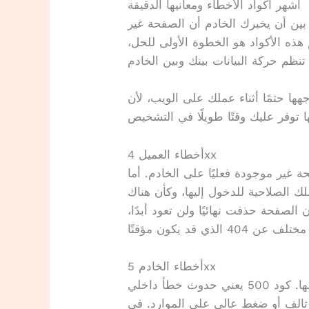
أشهر أكواد الأخطاء ومعانيها الدقيقة
بين أن يخبرك الخادم أن الصفحة غير
هذه الأكواد هو الخطوة الأولى للحل،
هها حتمًا أثناء عملك على الويب، لأن
أخطاء العميل 4xx
صفحة غير موجودة فعليًا على الخادم. أما
تملك الصلاحية للدخول إليها، وكأن هناك
 كود 410 الذي يخبرك بأن الصفحة حذفت نهائيًا ولن تعود أبدًا،
أخطاء الخادم 5xx
هنا المشكلة ليست منك بل من الاستضافة نفسها. كود 500 يعني حدوث خطأ داخلي
الف أو ضغط عالي على الموارد. في