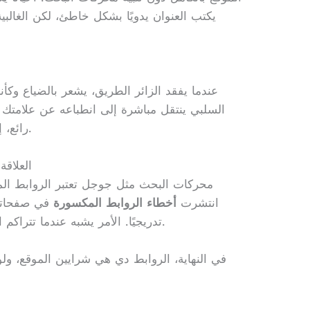
يكتب العنوان يدويًا بشكل خاطئ، لكن الغال
عندما يفقد الزائر الطريق، يشعر بالضياع وكأ
السلبي ينتقل مباشرة إلى انطباعه عن علامتك ا
رائع، إذا كانت الأبواب مغلقة، لن يدخل أحد.
العلاق
محركات البحث مثل جوجل تعتبر الروابط الم
انتشرت
أخطاء الروابط المكسورة
في صفحاتك،
تدريجيًا. الأمر يشبه عندما تتراكم الفوضى في متجر، فيبدأ الزبائن بتجنبه.
في النهاية، الروابط دي هي شرايين الموقع، ول