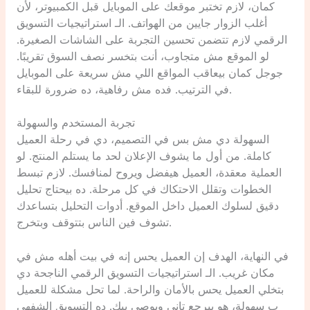
كمان، لازم تختبر موقعك على الموبايل قبل الكمبيوتر، لأن
أغلب الزوار جايين من الهواتف. الـ استراتيجيات التسويق
الرقمي لازم تتضمن تحسين التجربة على الشاشات الصغيرة.
لو الموقع مش متجاوب، أنت بتخسر نصف السوق تقريبًا.
جوجل كمان بيعاقب المواقع اللي مش سريعة على الموبايل
في الترتيب. فده مش رفاهية، ده ضرورة للبقاء.
تجربة المستخدم والسهولة
السهولة دي مش بس في التصميم، دي في رحلة العميل
كاملة. من أول ما يشوف الإعلان لحد ما يستلم المنتج. لو
العملية معقدة، العميل هيفضل ويروح لمنافسك. لازم تبسط
الخطوات وتقلل الاحتكاك في كل مرحلة. ده بيحتاج تحليل
دقيق لسلوك العميل داخل الموقع. أدوات التحليل بتساعدك
تشوف فين الناس بتتوقف وبتخرج.
في النهاية، الهدف إن العميل يحس إنه في بيت أهله مش في
مكان غريب. الـ استراتيجيات التسويق الرقمي الناجحة دي
بتخلي العميل يحس بالأمان والراحة. لما تحل مشكلة للعميل
ب سهولة، هو بيرجع تاني ويوصي بيك. ده التسويق الشفهي