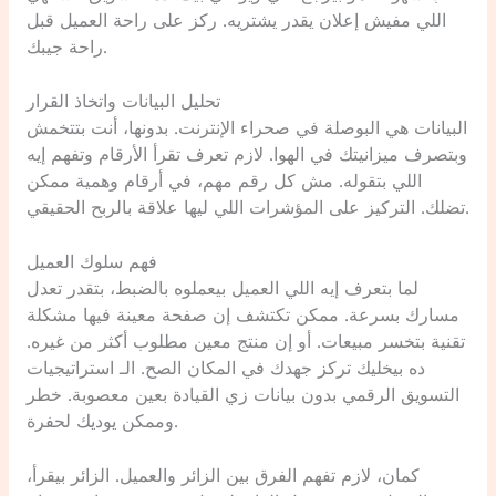
اللي مفيش إعلان يقدر يشتريه. ركز على راحة العميل قبل
راحة جيبك.
تحليل البيانات واتخاذ القرار
البيانات هي البوصلة في صحراء الإنترنت. بدونها، أنت بتتخمش
وبتصرف ميزانيتك في الهوا. لازم تعرف تقرأ الأرقام وتفهم إيه
اللي بتقوله. مش كل رقم مهم، في أرقام وهمية ممكن
تضلك. التركيز على المؤشرات اللي ليها علاقة بالربح الحقيقي.
فهم سلوك العميل
لما بتعرف إيه اللي العميل بيعملوه بالضبط، بتقدر تعدل
مسارك بسرعة. ممكن تكتشف إن صفحة معينة فيها مشكلة
تقنية بتخسر مبيعات. أو إن منتج معين مطلوب أكثر من غيره.
ده بيخليك تركز جهدك في المكان الصح. الـ استراتيجيات
التسويق الرقمي بدون بيانات زي القيادة بعين معصوبة. خطر
وممكن يوديك لحفرة.
كمان، لازم تفهم الفرق بين الزائر والعميل. الزائر بيقرأ،