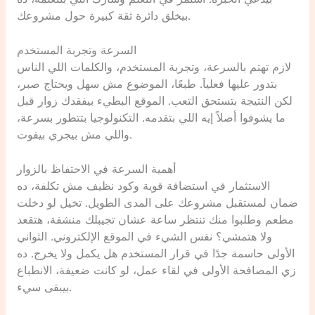
بيخلق دائرة ثقة كبيرة حول مشروعك.
السرعة وتجربة المستخدم
لازم تهتم بالسرعة، وتجربة المستخدم، والكلمات اللي الناس
بتدور عليها فعلياَ. طبعًا، الموضوع مش سهل ويحتاج صبر،
لكن النتيجة بتستحق التعب. الموقع البطيء بيفقدك زوار قبل
ما يشوفوا أصلاً إيه اللي بتقدمه. التكنولوجيا بتتطور بسرعة،
واللي مش بيجري بيفوت.
أهمية السرعة في الاحتفاظ بالزوار
الاستثمار في استضافة قوية وكود نظيف مش تكلفة، ده
ضمان لمستقبل مشروعك على المدى الطويل. تخيل لو دخلت
مطعم وطلبوا منك تنتظر ساعة عشان تجيبلك منشفة، هتقعد
ولا هتمشي؟ نفس الشيء في الموقع الإلكتروني. الثواني
الأولى حاسمة جدًا في قرار المستخدم هل يكمل ولا يخرج. ده
زي المصافحة الأولى في لقاء عمل، لو كانت ضعيفة، الانطباع
بيبقى سيء.