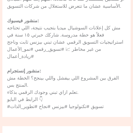
الأساسية عشان ما تتعرض للاستغلال من شركات التسويق.
منشور فيسبوك:
مش كل إعلانات السوشيال ميديا بتجيب نتيجة، اللي تحتاجه
فعلاً هو خطة مدروسة. شاركك خبرتي ١٥ سنة في
استراتيجيات التسويق الرقمي عشان تبني بيزنس ثابت وناجح
من غير مخاطر 📈 #تسويق_رقمي #نمو_الأعمال
#ريادة_أعمال
منشور إنستجرام:
الفرق بين المشروع اللي بيفشل واللي بينجح؟ الخطة مش
المنتج بس.
تعلم ازاي تبني وجودك الرقمي بذكاء.
الرابط في البايو 👇
#تسويق #تكنولوجيا #بيزنس #نجاح #تطوير_الذات