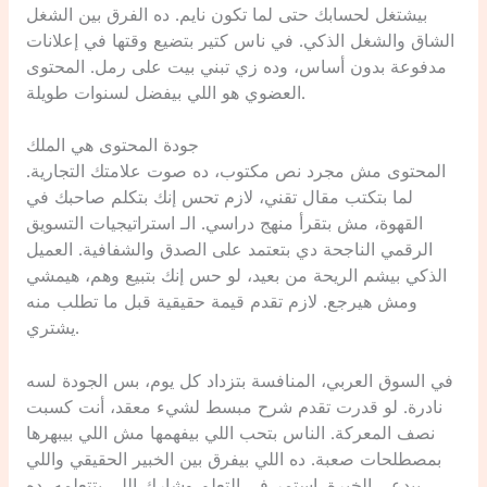
بيشتغل لحسابك حتى لما تكون نايم. ده الفرق بين الشغل
الشاق والشغل الذكي. في ناس كتير بتضيع وقتها في إعلانات
مدفوعة بدون أساس، وده زي تبني بيت على رمل. المحتوى
العضوي هو اللي بيفضل لسنوات طويلة.
جودة المحتوى هي الملك
المحتوى مش مجرد نص مكتوب، ده صوت علامتك التجارية.
لما بتكتب مقال تقني، لازم تحس إنك بتكلم صاحبك في
القهوة، مش بتقرأ منهج دراسي. الـ استراتيجيات التسويق
الرقمي الناجحة دي بتعتمد على الصدق والشفافية. العميل
الذكي بيشم الريحة من بعيد، لو حس إنك بتبيع وهم، هيمشي
ومش هيرجع. لازم تقدم قيمة حقيقية قبل ما تطلب منه
يشتري.
في السوق العربي، المنافسة بتزداد كل يوم، بس الجودة لسه
نادرة. لو قدرت تقدم شرح مبسط لشيء معقد، أنت كسبت
نصف المعركة. الناس بتحب اللي بيفهمها مش اللي بيبهرها
بمصطلحات صعبة. ده اللي بيفرق بين الخبير الحقيقي واللي
بيدعي الخبرة. استمر في التعلم وشارك اللي بتتعلمه، ده