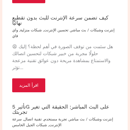
كيف تضمن سرعة الإنترنت للبث بدون تقطيع
نهائيًا
إنترنت وشبكات
/
بث مباشر
,
تحسين الإنترنت
,
شبكات منزلية
,
واي
فاي
😩 هل سئمت من توقف الصورة في أهم لحظة؟ إليك
حلولًا مجربة من خبير شبكات لتحسين اتصالك
والاستمتاع بمشاهدة مريحة دون عوائق تقنية مزعجة
تؤثر…
اقرأ المزيد
تأثير 5G على البث المباشر: الحقيقة التي تغير
تجربتك
إنترنت وشبكات
/
بث مباشر
,
تجربة مستخدم
,
تقنية اتصال
,
سرعة
الإنترنت
,
شبكات الجيل الخامس