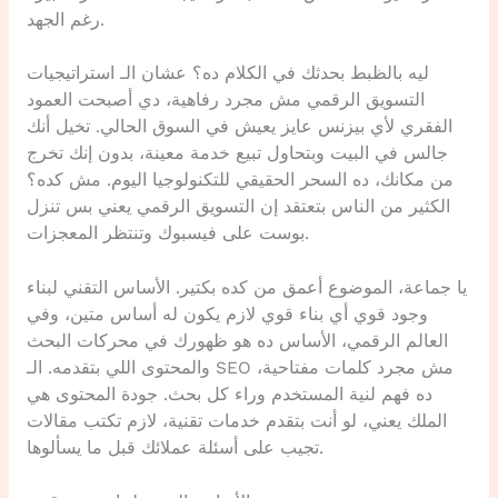
رغم الجهد.
ليه بالظبط بحدثك في الكلام ده؟ عشان الـ استراتيجيات
التسويق الرقمي مش مجرد رفاهية، دي أصبحت العمود
الفقري لأي بيزنس عايز يعيش في السوق الحالي. تخيل أنك
جالس في البيت وبتحاول تبيع خدمة معينة، بدون إنك تخرج
من مكانك، ده السحر الحقيقي للتكنولوجيا اليوم. مش كده؟
الكثير من الناس بتعتقد إن التسويق الرقمي يعني بس تنزل
بوست على فيسبوك وتنتظر المعجزات.
يا جماعة، الموضوع أعمق من كده بكتير. الأساس التقني لبناء
وجود قوي أي بناء قوي لازم يكون له أساس متين، وفي
العالم الرقمي، الأساس ده هو ظهورك في محركات البحث
والمحتوى اللي بتقدمه. الـ SEO مش مجرد كلمات مفتاحية،
ده فهم لنية المستخدم وراء كل بحث. جودة المحتوى هي
الملك يعني، لو أنت بتقدم خدمات تقنية، لازم تكتب مقالات
تجيب على أسئلة عملائك قبل ما يسألوها.