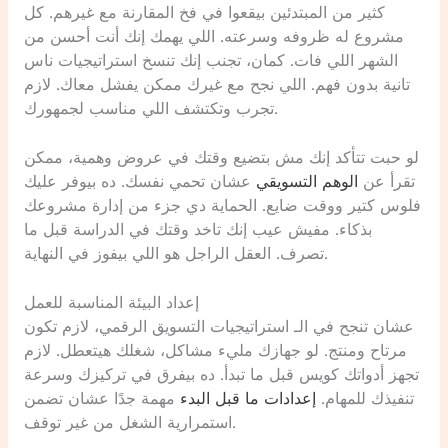
كثير من المبتدئين بيقعوا في فخ المقارنة مع غيرهم. كل
مشروع له ظروفه وسرعته. اللي يهمك إنك أنت أحسن من
الشهر اللي فات. كمان، تجنب إنك تنسخ استراتيجيات ناس
تانية بدون فهم. اللي نجح مع غيرك ممكن يفشل معاك. لازم
تجرب وتكتشف اللي مناسب لجمهورك.
لو حبت تتأكد إنك مش بتضيع وقتك في عروض وهمية، ممكن
تقرأ عن
الوهم التسويقي
عشان تحمي نفسك. ده بيوفر عليك
فلوس كتير ووقت ضايع. الحماية دي جزء من إدارة مشروعك
بذكاء. مفيش عيب إنك تاخد وقتك في الدراسة قبل ما
تصرف. العقل الراجل هو اللي بيفوز في النهاية.
إعداد البيئة المناسبة للعمل
عشان تنجح في الـ استراتيجيات التسويق الرقمي، لازم تكون
مرتاح ومنتج. لو جهازك مليء مشاكل، شغلك هيتعطل. لازم
تجهز أدواتك كويس قبل ما تبدأ. ده بيفرق في تركيزك وسرعة
تنفيذك للمهام.
إعدادات ما قبل البدء
مهمة جدًا عشان تضمن
استمرارية الشغل من غير توقف.