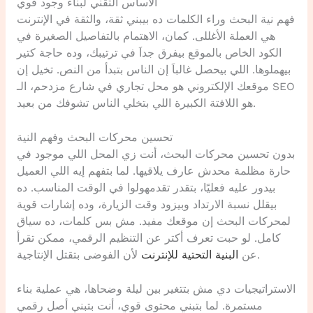
الأساس التقني لبناء وجود قوي
فهم نية البحث وراء الكلمات ده بيبني ثقة، والثقة في الإنترنت
هي العملة الأغللى. كمان، الاهتمام بالتفاصيل الصغيرة في
الكود الخاص بالموقع بيفرق جداَ في ترتيبك، وده حاجة كتير
بيهملوها. اللي بيحصل غالباَ إن الناس بتبدأ من النص. تخيل إن
موقعك الإلكتروني هو محل تجاري في شارع مزدحم، الـ SEO
هو اللافتة الكبيرة اللي بتخلي الناس تشوفك من بعيد.
تحسين محركات البحث وفهم النية
بدون تحسين محركات البحث، أنت زي المحل اللي موجود في
حارة مظلمة محدش عارف يلاقيها. لما بتفهم إيه اللي العميل
بيدور عليه فعليًا، بتقدر تقدمهولوا في الوقت المناسب. ده
بيقلل نسبة الارتداد وبيزود وقت الزيارة، وده إشارات قوية
لمحركات البحث إن موقعك مفيد. مش بس كلمات، ده سياق
كامل. لو حبت تعرف أكتر عن التنظيم الرقمي، ممكن تقرأ
لأن الفوضى بتقتل الإنتاجية.
عن
البنية التحتية للإنترنت
الاستراتيجيات دي مش بتتغير بين ليلة وضحاها، هي عملية بناء
مستمرة. لما بتبني محتوى قوي، أنت بتبني أصل رقمي