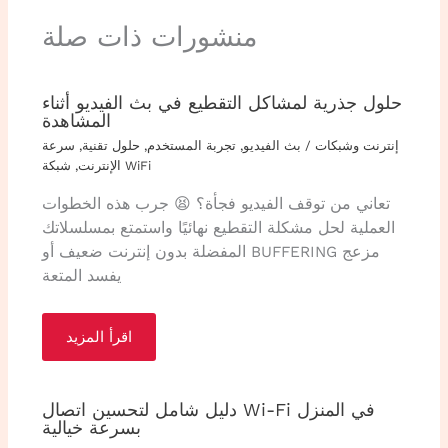
منشورات ذات صلة
حلول جذرية لمشاكل التقطيع في بث الفيديو أثناء
المشاهدة
إنترنت وشبكات
/
بث الفيديو
,
تجربة المستخدم
,
حلول تقنية
,
سرعة
شبكة WiFi
الإنترنت
,
تعاني من توقف الفيديو فجأة؟ 😫 جرب هذه الخطوات
العملية لحل مشكلة التقطيع نهائيًا واستمتع بمسلسلاتك
المفضلة بدون إنترنت ضعيف أو BUFFERING مزعج
يفسد المتعة
اقرأ المزيد
دليل شامل لتحسين اتصال Wi-Fi في المنزل
بسرعة خيالية