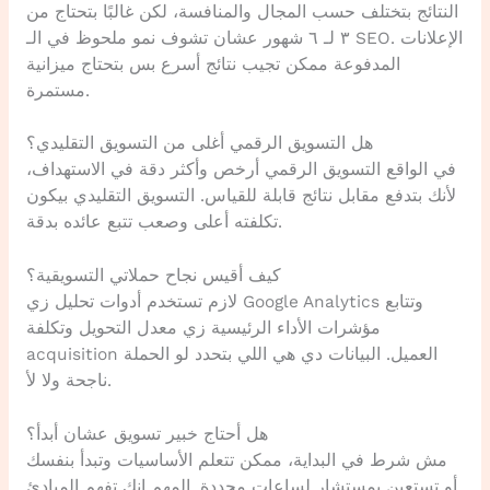
النتائج بتختلف حسب المجال والمنافسة، لكن غالبًا بتحتاج من
٣ لـ ٦ شهور عشان تشوف نمو ملحوظ في الـ SEO. الإعلانات
المدفوعة ممكن تجيب نتائج أسرع بس بتحتاج ميزانية
مستمرة.
هل التسويق الرقمي أغلى من التسويق التقليدي؟
في الواقع التسويق الرقمي أرخص وأكثر دقة في الاستهداف،
لأنك بتدفع مقابل نتائج قابلة للقياس. التسويق التقليدي بيكون
تكلفته أعلى وصعب تتبع عائده بدقة.
كيف أقيس نجاح حملاتي التسويقية؟
لازم تستخدم أدوات تحليل زي Google Analytics وتتابع
مؤشرات الأداء الرئيسية زي معدل التحويل وتكلفة
acquisition العميل. البيانات دي هي اللي بتحدد لو الحملة
ناجحة ولا لأ.
هل أحتاج خبير تسويق عشان أبدأ؟
مش شرط في البداية، ممكن تتعلم الأساسيات وتبدأ بنفسك
أو تستعين بمستشار لساعات محددة. المهم إنك تفهم المبادئ