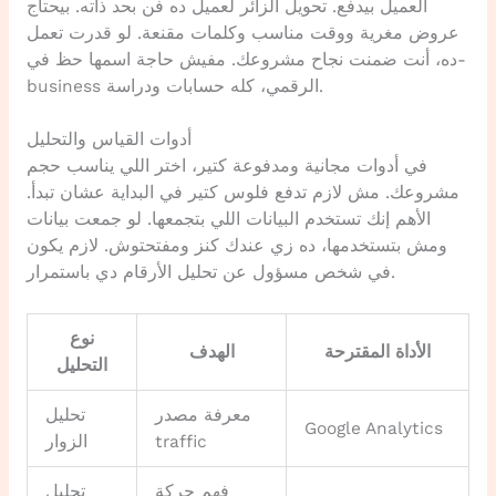
العميل بيدفع. تحويل الزائر لعميل ده فن بحد ذاته. بيحتاج
عروض مغرية ووقت مناسب وكلمات مقنعة. لو قدرت تعمل
ده، أنت ضمنت نجاح مشروعك. مفيش حاجة اسمها حظ في-
business الرقمي، كله حسابات ودراسة.
أدوات القياس والتحليل
في أدوات مجانية ومدفوعة كتير، اختر اللي يناسب حجم
مشروعك. مش لازم تدفع فلوس كتير في البداية عشان تبدأ.
الأهم إنك تستخدم البيانات اللي بتجمعها. لو جمعت بيانات
ومش بتستخدمها، ده زي عندك كنز ومفتحتوش. لازم يكون
في شخص مسؤول عن تحليل الأرقام دي باستمرار.
نوع
الأداة المقترحة
الهدف
التحليل
معرفة مصدر
تحليل
Google Analytics
traffic
الزوار
فهم حركة
تحليل