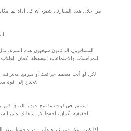
من خلال هذه المقارنة، يتضح أن كل أداة لها مكانه
ال
المسافرون الدائمون سيحبون هذه الميزة. بدل
للمراسلات والاجتماعات البسيطة. كمان الطلاب الذين يحتاجون لكتابة الأبحاث والمهام.
لكن لو أنت مصمم جرافيك أو مبرمج محترف، 
تحتاج إلى قوة معالجة حقيقية، وليس مجرد واجهة أنيقة.
استثمر في لوحة مفاتيح جيدة. الفرق كبير ب
الحقيقية. كمان، احفظ كل ملفاتك على السحابة عشان ما تضيع لو حدث أي شيء.
إذا كنت تفكر في شراء هاتف جديد فقط لهذه ال