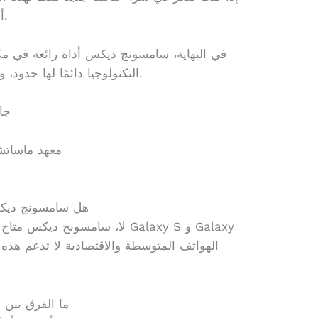
أولاً. قد تجد خيارات أخرى تناسبك أكثر.
في النهاية، سامسونج ديكس أداة رائعة في مكا
التكنولوجيا دائمًا لها حدود، ومهم جدًا نعرف حدودنا قبل ما نشتري.
جا
معهد ماساتش
هل سامسونج ديك
لا، سامسونج ديكس متاح فقط في 
ما الفرق بين