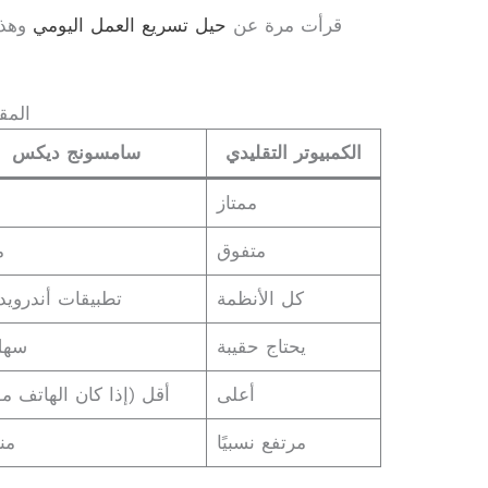
قرأت مرة عن
حيل تسريع العمل اليومي
وهذا 
المق
الكمبيوتر التقليدي
سامسونج ديكس
ممتاز
متفوق
م
كل الأنظمة
تطبيقات أندروي
يحتاج حقيبة
سهل 
أعلى
أقل (إذا كان الهاتف م
مرتفع نسبيًا
من