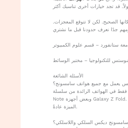
نها الصحيح. لكن لا تتوقع المعجزات.
معة ستانفورد – قسم علوم الكمبيوتر
وستس للتكنولوجيا – مختبر الوسائط
الأسئلة الشائعة
س يعمل مع جميع هواتف سامسونج؟
الهواتف الرائدة من سلسلة Galaxy S و Galaxy
Note وبعض أجهزة Galaxy Z Fold. الهواتف المتوسطة والاقتصادية لا تدعم هذه
الميزة عادةً.
 سامسونج ديكس السلكي واللاسلكي؟