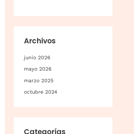
p
o
r
:
Archivos
junio 2026
mayo 2026
marzo 2025
octubre 2024
Categorías