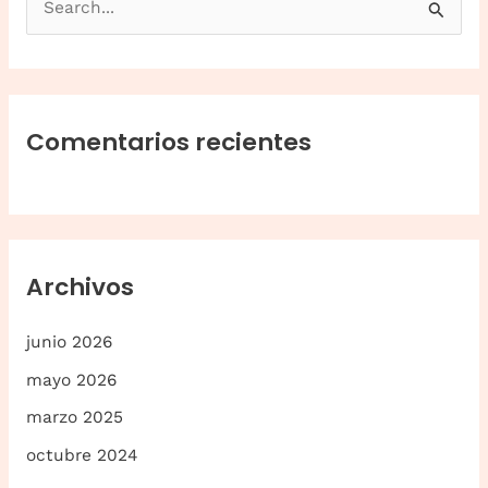
u
s
c
a
Comentarios recientes
r
p
o
r
Archivos
:
junio 2026
mayo 2026
marzo 2025
octubre 2024