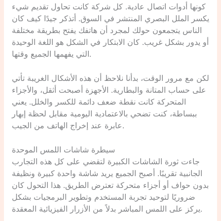
كونها أدوات اتصال عادية. كل شركة كانت تحاول تقديم شيء
يكسر الملل البصري المنتشر في السوق. أتذكر جيدًا كيف كان
الناس يتجمعون حولك لمجرد أن هاتفك يفتح بطريقة مختلفة
أو يدور بشكل غريب. كان الابتكار في الشكل هو اللغة الوحيدة
التي يفهمها الجميع وقتها.
لكن مع مرور الوقت، بدأنا نلاحظ أن هذه الأشكال الغريبة تأتي
على حساب المتانة والبطارية. الأجهزة أصبحت أثقل، والأجزاء
المتحركة كانت نقطة ضعف دائمة للكسر والخلل. يعني
ببساطة، كنت تضحي بالاعتمادية اليومية مقابل لحظة إبهار
عابرة عند إخراج الهاتف من الجيب.
سيطرة شاشات اللمس الموحدة
جاءت ثورة الشاشات الكبيرة لتقضي على كل هذه التجارب
الجانبية تقريبًا. أصبح الجميع يريد شاشة واحدة كبيرة ونظيفة
بدون حواف أو أجزاء متحركة تعترض الطريق. هذا التحول كان
ضروريًا لتوحيد تجربة المستخدم وتطوير البرمجيات بشكل
يركز على اللمس المباشر بدلاً من الأزرار الفيزيائية المعقدة.