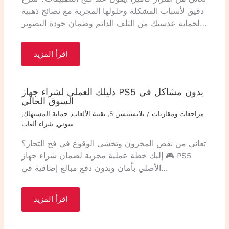
دقيق لأسباب المشكلة وحلولها المجربة مع نصائح ذهبية
لحماية عدستك من التلف الدائم وضمان جودة التصوير…
اقرأ المزيد
دليلك العملي لشراء جهاز PS5 بدون مشاكل في
السوق الحالي
مراجعات ومقارنات
/
بلايستيشن 5
,
تقنية الألعاب
,
حماية المستهلك
,
سوني
,
شراء ألعاب
تعاني من نقص المخزون وتخشى الوقوع في فخ التجار؟
🎮 إليك خطة عملية مجربة لضمان شراء جهاز PS5
الأصلي بأمان وبدون دفع مبالغ إضافية في…
اقرأ المزيد