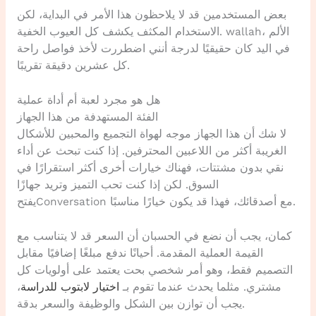
بعض المستخدمين قد لا يلاحظون هذا الأمر في البداية، لكن
الاستخدام المكثف يكشف كل العيوب الخفية. wallah، الألم
في اليد كان حقيقيًا لدرجة أنني اضطررت لأخذ فواصل راحة
كل عشرين دقيقة تقريبًا.
هل هو مجرد لعبة أم أداة عملية
الفئة المستهدفة من هذا الجهاز
لا شك أن هذا الجهاز موجه لهواة التجميع والمحبين للأشكال
الغريبة أكثر من اللاعبين المحترفين. إذا كنت تبحث عن أداء
نقي بدون مشتتات، فهناك خيارات أخرى أكثر استقرارًا في
السوق. لكن إذا كنت تحب التميز وتريد جهازًا
يفتحConversation مع أصدقائك، فهذا قد يكون خيارًا مناسبًا.
كمان، يجب أن نضع في الحسبان أن السعر قد لا يتناسب مع
القيمة العملية المقدمة. أحيانًا ندفع مبلغًا إضافيًا مقابل
التصميم فقط، وهو أمر شخصي بحت يعتمد على أولويات كل
مشتري. مثلما يحدث عندما تقوم بـ
اختيار لابتوب للدراسة
،
يجب أن توازن بين الشكل والوظيفة والسعر بدقة.