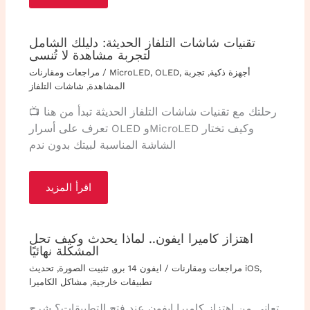
تقنيات شاشات التلفاز الحديثة: دليلك الشامل
لتجربة مشاهدة لا تُنسى
أجهزة ذكية
,
تجربة
,
OLED
,
MicroLED
/
مراجعات ومقارنات
المشاهدة
,
شاشات التلفاز
رحلتك مع تقنيات شاشات التلفاز الحديثة تبدأ من هنا 📺
تعرف على أسرار OLED وMicroLED وكيف تختار
الشاشة المناسبة لبيتك بدون ندم
اقرأ المزيد
اهتزاز كاميرا ايفون.. لماذا يحدث وكيف تحل
المشكلة نهائيًا
,
تحديث iOS
مراجعات ومقارنات
/
ايفون 14 برو
,
تثبيت الصورة
,
تطبيقات خارجية
,
مشاكل الكاميرا
تعاني من اهتزاز كاميرا ايفون عند فتح التطبيقات؟ شرح