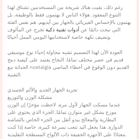
رغم ذلك، بقيت هناك شريحة من المستخدمين تشتاق لهذا
التنوع المفقود. هؤلاء الناس لا يهتمون فقط بالوظيفة، بل
يهتمون بالإحساس الفيزيائي بالجهاز بين أيديهم. هم نفس الفئة
التي تبحث دائمًا عن
أدوات تقنية ذكية
تخرج عن المألوف
وتضيف نكهة خاصة لاستخدامها اليومي الممل أحيانًا.
العودة الآن لهذا التصميم تشبه محاولة إحياء نوع موسيقي
قديم في عصر مختلف تمامًا. النجاح يعتمد على كيفية دمج
الحداثة مع nostalgia القديم دون الوقوع في أخطاء الماضي
التقنية.
تجربة الجهاز الجديد والألم الجسدي
مشكلة الوزن والتوزيع
عندما مسكت الجهاز لأول مرة، لاحظت مؤخرًا إن الوزن
موزع بشكل غير متوازن تمامًا. الجزء الذي يحتوي على
البطارية والمعالج يبدو أثقل من الجزء الخاص بالشاشة
الدوارة. هذا يجعل اليد تتعب بسرعة كبيرة، خاصة إذا كنت
معتادًا على الأجهزة الخفيفة ذات الألواح المسطحة التقليدية.