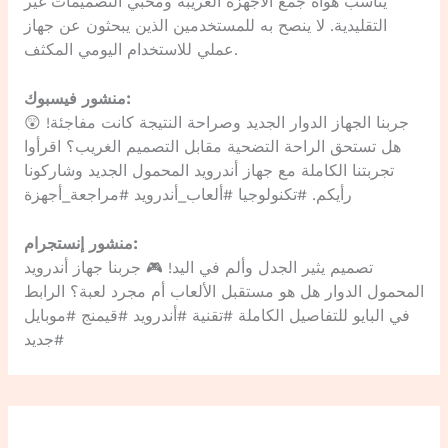
يناسب هواة جمع الأجهزة الغريبة ومحبي التصميمات غير
التقليدية. لا ينصح به للمستخدمين الذين يبحثون عن جهاز
عملي للاستخدام اليومي المكثف.
منشور فيسبوك:
جربنا الجهاز الدوار الجديد وصراحة النتيجة كانت مفاجئة! 😲
هل تستحق الراحة التضحية مقابل التصميم الغريب؟ اقرأوا
تجربتنا الكاملة مع جهاز أندرويد المحمول الجديد وشاركونا
رأيكم. #تكنولوجيا #ألعاب_أندرويد #مراجعة_أجهزة
منشور إنستجرام:
تصميم يثير الجدل وألم في اليد! 🎮 جربنا جهاز أندرويد
المحمول الدوار هل هو مستقبل الألعاب أم مجرد لعبة؟ الرابط
في البايو للتفاصيل الكاملة #تقنية #أندرويد #قيمنج #موبايل
#جديد