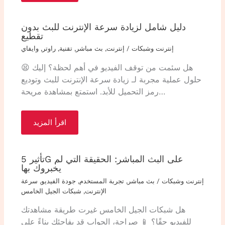
دليل شامل لزيادة سرعة الإنترنت للبث بدون
تقطيع
إنترنت وشبكات
/
إنترنت
,
بث مباشر
,
تقنية
,
راوتر
,
وايفاي
😫 هل سئمت من توقف الفيديو في أهم لحظة؟ إليك
حلول عملية مجربة لـ زيادة سرعة الإنترنت للبث وتوديع
رمز التحميل للأبد. استمتع بمشاهدة مريحة…
اقرأ المزيد
تأثير 5G على البث المباشر: الحقيقة التي لم
يخبروك بها
إنترنت وشبكات
/
بث مباشر
,
تجربة المستخدم
,
جودة الفيديو
,
سرعة
الإنترنت
,
شبكات الجيل الخامس
هل شبكات الجيل الخامس غيرت طريقة مشاهدتك
للفيديو حقًا؟ 📱 صراحة، الجواب قد يفاجئك بناءً على