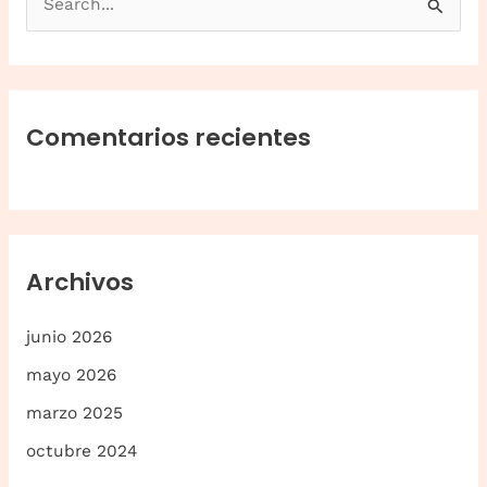
u
s
c
a
Comentarios recientes
r
p
o
r
Archivos
:
junio 2026
mayo 2026
marzo 2025
octubre 2024