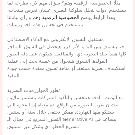
مثلًا. الخصوصية الرقمية وهم؟ سؤال مهم لازم نطرحه لما
بنستخدم أدوات بتحلل سلوكنا البصري عشان تعرض منتجات،
وهذا الرابط يوضح
الخصوصية الرقمية وهم
وازاي بياناتنا
بتتستخدم في تحسين هذه الخوارزميات.
مستقبل التسوق الإلكتروني مع الذكاء الاصطناعي
إحنا بنشوف بس البداية لأثر كبير هيحصل في السوق. المتاجر
كلها هتبدأ تقلد التجربة دي، والمنافسة هتكون على دقة الصور
المولدة. التسوق هيتحول من عملية بحث إلى عملية
استكشاف بصرية ممتعة، أو متاهة تسوق معقدة حسب جودة
التنفيذ.
تطور الخوارزميات البصرية
مع الوقت، الدقة هتتحسن بالتأكيد. الشركات بتستثمر ملايين
عشان تقرب الصورة من الواقع. ده معناه إن الفجوة اللي
بنشكو منها النهاردة، ممكن تختفي خلال سنة أو سنتين.
التطور السريع في مجال الـ Generative AI بيساعد في
تسريع الخطو دي بشكل غير مسبوق.