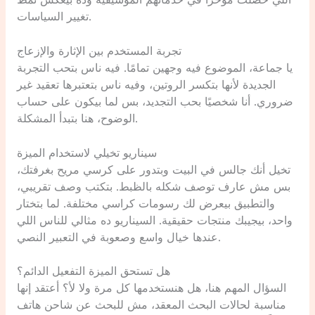
اللي حصلت مؤخرًا في خدماتهم الموسيقية وده بيعكس نمط
تغيير السياسات.
تجربة المستخدم بين الإثارة والإزعاج
يا جماعة، الموضوع فيه وجهين تمامًا. فيه ناس بتحب التجربة
الجديدة لأنها بتكسر الروتين، وفيه ناس بتعتبرها تعقيد غير
ضروري. أنا شخصيًا بحب التجديد، بس لما بيكون على حساب
الوضوح، هنا بتبدأ المشكلة.
سيناريو تخيلي لاستخدام الميزة
تخيل أنك جالس في البيت وبتدور على كرسي مريح بغرفتك،
بس مش عارف توصف شكله بالظبط. بتكتب وصف تقريبي،
والتطبيق بيعرض لك رسومات كراسي مختلفة. لما بتختار
واحد، بيجيبك منتجات حقيقية. السيناريو ده مثالي للناس اللي
عندها خيال واسع وصعوبة في التعبير النصي.
هل تستحق الميزة التفعيل الدائم؟
السؤال المهم هنا، هل هنستخدمها كل مرة ولا لأ؟ أعتقد إنها
مناسبة لحالات البحث المعقد، مش للبحث عن شاحن هاتف