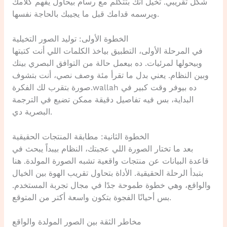
شكل تقريبي. تخيل أنك بتتكلم مع رسام بيحاول يفهم كلامك
ويرسمه قدامك قبل ما يجيبك بالحاجة نفسها.
الخطوة الأولى: توليد الصور التخيلية
في المرحلة الأولى، التطبيق بياخذ الكلمات اللي أنت كتبتها
وبيحولها لمرئيات. ده بيعمل حالة من التوافق البصري بينك
وبين النظام. يعني بدل ما تقرأ مئة وصف نصي، أنت بتشوف
صورة بتقرب لك الفكرة.wallah ده بيوفر وقت كبير في
البداية، بس فيه تفاصيل دقيقة ممكن تضيع في الترجمة
البصرية دي.
الخطوة الثانية: مطابقة المنتجات الحقيقية
بعد ما تختار الصورة اللي عجبتك، النظام بيبداً يبحث في
قاعدة البيانات عن منتجات واقعية تشبه الصورة المولدة. هنا
بتبدأ الرحلة الحقيقية. الأداة بتحاول تقريب الهوة بين الخيال
والواقع، وهي خطوة طموحة جدًا في مجال تجربة المستخدم.
بس أحيانًا الفجوة بتكون واسعة أكتر من المتوقع.
مخاطر الثقة بين الصور المولدة والواقع