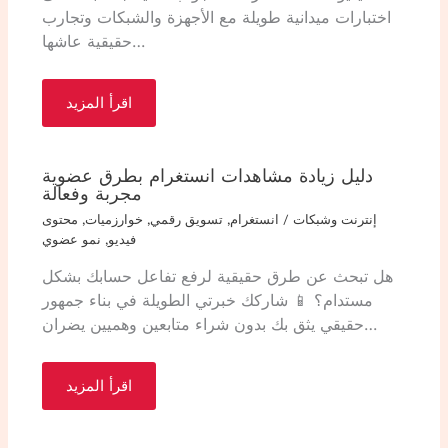
اختبارات ميدانية طويلة مع الأجهزة والشبكات وتجارب
حقيقية عاشها…
اقرأ المزيد
دليل زيادة مشاهدات انستغرام بطرق عضوية
مجربة وفعالة
إنترنت وشبكات
/
انستغرام
,
تسويق رقمي
,
خوارزميات
,
محتوى
فيديو
,
نمو عضوي
هل تبحث عن طرق حقيقية لرفع تفاعل حسابك بشكل
مستدام؟ 📱 شاركك خبرتي الطويلة في بناء جمهور
حقيقي يثق بك بدون شراء متابعين وهميين يضران…
اقرأ المزيد