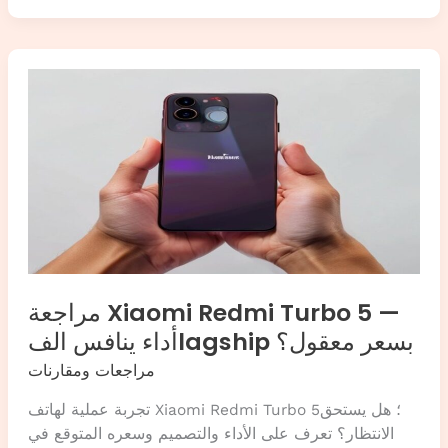
6
NFC
—
بطارية
تدوم
أسبوعين
وسعر
يخطف
الأنفاس
مراجعة Xiaomi Redmi Turbo 5 —
أداء ينافس الفlagship بسعر معقول؟
مراجعات ومقارنات
تجربة عملية لهاتف Xiaomi Redmi Turbo 5؛ هل يستحق
الانتظار؟ تعرف على الأداء والتصميم وسعره المتوقع في