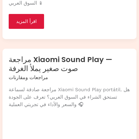
السوق العربي 📱
مراجعة
اقرأ المزيد
Xiaomi
Redmi
Turbo
5
—
أداء
ينافس
الفlagship
مراجعة Xiaomi Sound Play —
بسعر
معقول؟
صوت صغير يملأ الغرفة
مراجعات ومقارنات
مراجعة صادقة لسماعة Xiaomi Sound Play portátil. هل
تستحق الشراء في السوق العربي؟ تعرف على الجودة
والسعر والأداء في تجربتي العملية 🎧