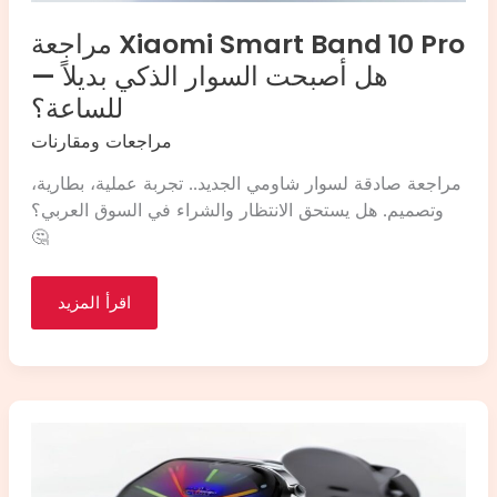
مراجعة Xiaomi Smart Band 10 Pro
— هل أصبحت السوار الذكي بديلاً
للساعة؟
مراجعات ومقارنات
مراجعة صادقة لسوار شاومي الجديد.. تجربة عملية، بطارية،
وتصميم. هل يستحق الانتظار والشراء في السوق العربي؟
🤔
مراجعة
اقرأ المزيد
Xiaomi
Smart
Band
10
Pro
—
هل
أصبحت
السوار
الذكي
بديلاً
للساعة؟