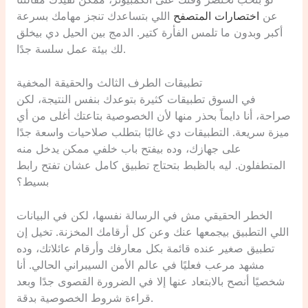
لو بتحب تختصر وقتك على الكمبيوتر، ممكن تفيدك مقالتنا
عن
اختصارات المتصفح
اللي بتساعدك تنجز مهامك بسرعة
أكبر وبدون ما تلمس الفأرة كتير. الدمج بين الحيل دي بيخلق
لك بيئة عمل سلسة جدًا.
تطبيقات الطرف الثالث والحقيقة المخفية
في السوق تطبيقات كثيرة بتوعدك بنفس النتيجة، لكن
صراحة، أنا دايماً بحذر منها لأن الخصوصية بتاعتك أغلى من أي
ميزة سريعة. التطبيقات دي غالبًا بتطلب صلاحيات واسعة جدًا
على جهازك، وده بيفتح باب خلفي ممكن يدخل منه
المتطفلون. ليه بالظبط بتحتاج تطبيق كامل عشان تفتح رابط
بسيط؟
الخطر الحقيقي مش في الرسالة نفسها، لكن في البيانات
اللي التطبيق بيجمعها عنك وعن كل أرقامك المخزنة. تخيل إن
تطبيق صغير عنده قائمة بكل معارفك وأرقام عائلاتك، وده
مشهد مرعب فعليًا في عالم الأمن السيبراني الحالي. أنا
شخصيًا أنصح بالابتعاد عنها إلا في الضرورة القصوى جدًا وبعد
قراءة شروط الخصوصية بدقة.