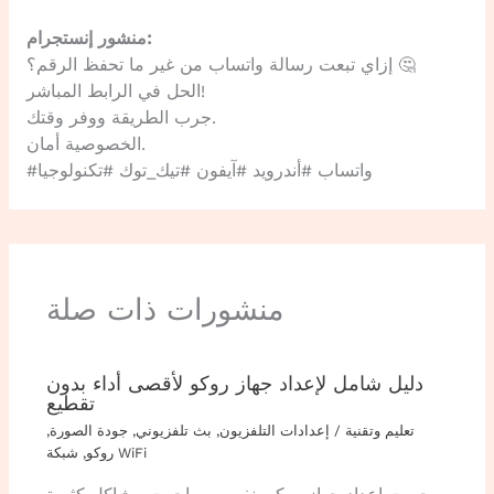
منشور إنستجرام:
إزاي تبعت رسالة واتساب من غير ما تحفظ الرقم؟ 🤔
الحل في الرابط المباشر!
جرب الطريقة ووفر وقتك.
الخصوصية أمان.
#واتساب #أندرويد #آيفون #تيك_توك #تكنولوجيا
منشورات ذات صلة
دليل شامل لإعداد جهاز روكو لأقصى أداء بدون
تقطيع
تعليم وتقنية
/
إعدادات التلفزيون
,
بث تلفزيوني
,
جودة الصورة
,
شبكة WiFi
روكو
,