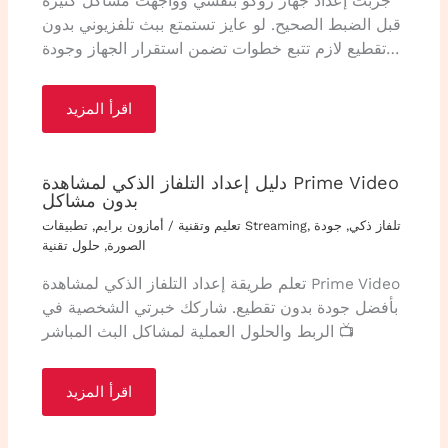
جربت إعداد جهاز روكو بنفسي وواجهت مشاكل كثيرة
قبل الضبط الصحيح. لو عايز تستمتع ببث تلفزيوني بدون
تقطيع لازم تتبع خطوات تضمن استقرار الجهاز وجودة…
اقرأ المزيد
دليل إعداد التلفاز الذكي لمشاهدة Prime Video
بدون مشاكل
تلفاز ذكي
,
جودة
,
تطبيقات Streaming
تعليم وتقنية
/
أمازون برايم
,
الصورة
,
حلول تقنية
تعلم طريقة إعداد التلفاز الذكي لمشاهدة Prime Video
بأفضل جودة بدون تقطيع. شاركك خبرتي الشخصية في
الربط والحلول العملية لمشاكل البث المباشر 📺
اقرأ المزيد