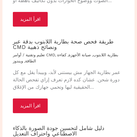
الصوت ووضوح الحوارات بدون تكاليف باهظة أو…
اقرأ المزيد
طريقة فحص صحة بطارية اللابتوب بدقة عبر
CMD ونصائح ذهبية
بطارية اللابتوب
,
صيانة الأجهزة
,
كفاءة
,
أوامر CMD
تعليم وتقنية
/
الطاقة
,
ويندوز
عمر بطارية الجهاز مش بيستنى لأبد، وبيبدأ يقل مع كل
دورة شحن. عشان كده لازم تعرف إزاي تفحص الحالة
الحقيقية ليها وتحمي جهازك من الإغلاق…
اقرأ المزيد
دليل شامل لتحسين جودة الصورة بالذكاء
الاصطناعي واحتراف التعديل