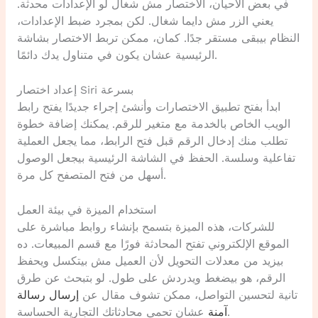
في بعض الأحيان، الاختصار مش شغال لو الإعدادات محدثة.
يعني الزر مش دايما شغال. لكن بمجرد ضبط الإعدادات،
النظام بيبقى مستقر جدًا. كمان، ممكن تربط الاختصار بشاشة
الرئيسية عشان يكون في متناول يدك دائمًا.
إعداد اختصار Siri بسرعة
ابدأ بفتح تطبيق الاختصارات وأنشئ إجراء جديدًا يفتح رابط
الويب الخاص بالخدمة مع متغير للرقم. يمكنك إضافة خطوة
تطلب منك إدخال الرقم قبل فتح الرابط، مما يجعل العملية
تفاعلية وسلسة. الحفظ في الشاشة الرئيسية بيجعل الوصول
أسهل من فتح المتصفح كل مرة.
استخدام الميزة في بيئة العمل
للشركات، هذه الميزة بتسمح بإنشاء روابط مباشرة على
الموقع الإلكتروني تفتح المحادثة فورًا مع قسم المبيعات. ده
بيزيد من معدلات التحويل لأن العميل مش بيتكسل ويحفظ
الرقم، هو بيضغط ويدردش على طول. لو بتبحث عن طرق
تانية لتحسين التواصل، ممكن تشوف مقال عن
إرسال رسالة
عشان تحمي محادثاتك التجارية الحساسة.
آمنة