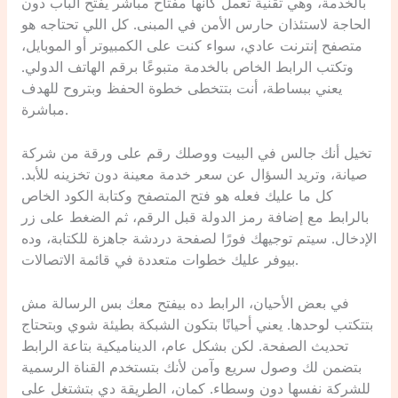
بالخدمة، وهي تقنية تعمل كأنها مفتاح مباشر يفتح الباب دون
الحاجة لاستئذان حارس الأمن في المبنى. كل اللي تحتاجه هو
متصفح إنترنت عادي، سواء كنت على الكمبيوتر أو الموبايل،
وتكتب الرابط الخاص بالخدمة متبوعًا برقم الهاتف الدولي.
يعني ببساطة، أنت بتتخطى خطوة الحفظ وبتروح للهدف
مباشرة.
تخيل أنك جالس في البيت ووصلك رقم على ورقة من شركة
صيانة، وتريد السؤال عن سعر خدمة معينة دون تخزينه للأبد.
كل ما عليك فعله هو فتح المتصفح وكتابة الكود الخاص
بالرابط مع إضافة رمز الدولة قبل الرقم، ثم الضغط على زر
الإدخال. سيتم توجيهك فورًا لصفحة دردشة جاهزة للكتابة، وده
بيوفر عليك خطوات متعددة في قائمة الاتصالات.
في بعض الأحيان، الرابط ده بيفتح معك بس الرسالة مش
بتتكتب لوحدها. يعني أحيانًا بتكون الشبكة بطيئة شوي وبتحتاج
تحديث الصفحة. لكن بشكل عام، الديناميكية بتاعة الرابط
بتضمن لك وصول سريع وآمن لأنك بتستخدم القناة الرسمية
للشركة نفسها دون وسطاء. كمان، الطريقة دي بتشتغل على