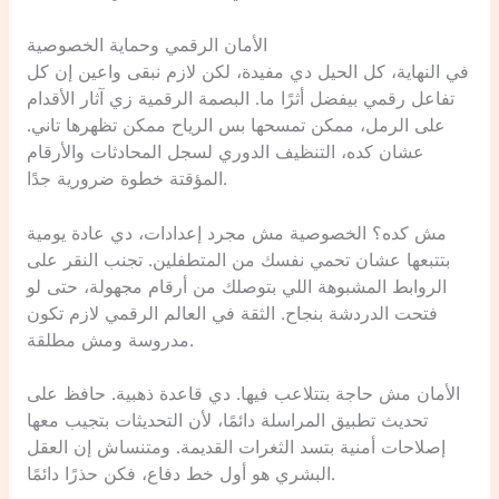
الأمان الرقمي وحماية الخصوصية
في النهاية، كل الحيل دي مفيدة، لكن لازم نبقى واعين إن كل
تفاعل رقمي بيفضل أثرًا ما. البصمة الرقمية زي آثار الأقدام
على الرمل، ممكن تمسحها بس الرياح ممكن تظهرها تاني.
عشان كده، التنظيف الدوري لسجل المحادثات والأرقام
المؤقتة خطوة ضرورية جدًا.
مش كده؟ الخصوصية مش مجرد إعدادات، دي عادة يومية
بتتبعها عشان تحمي نفسك من المتطفلين. تجنب النقر على
الروابط المشبوهة اللي بتوصلك من أرقام مجهولة، حتى لو
فتحت الدردشة بنجاح. الثقة في العالم الرقمي لازم تكون
مدروسة ومش مطلقة.
الأمان مش حاجة بتتلاعب فيها. دي قاعدة ذهبية. حافظ على
تحديث تطبيق المراسلة دائمًا، لأن التحديثات بتجيب معها
إصلاحات أمنية بتسد الثغرات القديمة. ومتنساش إن العقل
البشري هو أول خط دفاع، فكن حذرًا دائمًا.