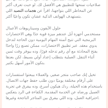
صلاحيات تمنحها للتطبيق هي الأفضل لك. لو حبت تعرف أكتر
عن المخاطر اللي بتواجهنا، اقرأ عن
هجمات التصيد
اللي
بتستهدف الهواتف الذكية عشان تكون واعيًا أكثر.
حلول الآيفون وسيناريوهات الأعمال
مستخدمي أجهزة آبل عندهم ميزة قوية جدًا وهي الاختصارات
البرمجية التي تتيح أتمتة المهام اليومية دون الحاجة لتدخل
يدوي معقد. عبر تطبيق الاختصارات، ممكن تصنع زرًا واحدًا
يفتح المحادثة مع أي رقم تدخله فورًا، وده بيوفر وقت ثمين
أثناء التنقل. العملية بتتطلب إعداد أولي بسيط، لكن بعدها
بتكون الأمور أسهل بكتير.
تخيل إنك صاحب متجر صغير، والعملاء بيبعتوا استفسارات
على أرقام مختلفة يوميًا دون طلب حفظ جهات الاتصال.
باستخدام هذه الحيلة، ردك هيكون أسرع، وده بيفرق في تجربة
العميل ورضاه عن الخدمة المقدمة. الكفاءة في الرد بتعكس
احترافية العمل، وده اللي بيفرق بين المتاجر الناجحة وغيرها.