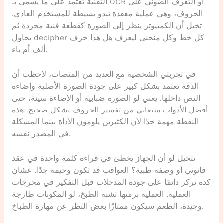
التقنية تعتمد على ما يسمى بـ OCR أو التعرف الضوئي على
الحروف، وهي عملية معقدة تبدو بسيطة للمستخدم العادي.
تخيل أن الكمبيوتر ينظر إلى الصورة كقطعة فنية مجردة ثم
يحاول decipher كل خط وكل منحنى ليعرف هل هذا حرف
ألف أم باء.
في تجربتي الشخصية مع العديد من المنصات، لاحظت أن
الدقة تعتمد بشكل كبير على جودة الصورة الأصلية وإضاءة
النص داخلها. يعني لو الصورة ضبابية أو الإضاءة سيئة، حتى
أفضل الأدوات ستعاني من تفسير الحروف بشكل صحيح. هذه
النقطة مهمة جدًا لأن الكثيرين يلومون الأداة بينما المشكلة
في المصدر نفسه.
تتخيل لو أن الجهاز يخطئ في قراءة كلمة واحدة في عقد
قانوني أو وصفة طبية؟ العواقب قد تكون وخيمة جدًا. عشان
كده نركز دائمًا على جودة المدخلات قبل التفكير في مخرجات
العملية. العملية برمتها تشبه الطبخ، لو المكونات طازجة
وجيدة، الطعم سيكون ممتازًا بغض النظر عن مهارة الطباخ.