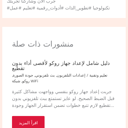
جرب الآن وشاركنا تجربتك
#تكنولوجيا #تطوير_الذات #أدوات_رقمية #تعليم #عمل
منشورات ذات صلة
دليل شامل لإعداد جهاز روكو لأقصى أداء بدون
تقطيع
تعليم وتقنية
/
إعدادات التلفزيون
,
بث تلفزيوني
,
جودة الصورة
,
شبكة WiFi
روكو
,
جربت إعداد جهاز روكو بنفسي وواجهت مشاكل كثيرة
قبل الضبط الصحيح. لو عايز تستمتع ببث تلفزيوني بدون
تقطيع لازم تتبع خطوات تضمن استقرار الجهاز وجودة…
اقرأ المزيد