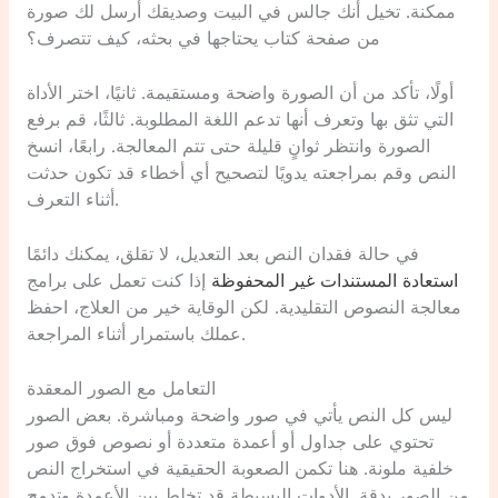
ممكنة. تخيل أنك جالس في البيت وصديقك أرسل لك صورة
من صفحة كتاب يحتاجها في بحثه، كيف تتصرف؟
أولًا، تأكد من أن الصورة واضحة ومستقيمة. ثانيًا، اختر الأداة
التي تثق بها وتعرف أنها تدعم اللغة المطلوبة. ثالثًا، قم برفع
الصورة وانتظر ثوانٍ قليلة حتى تتم المعالجة. رابعًا، انسخ
النص وقم بمراجعته يدويًا لتصحيح أي أخطاء قد تكون حدثت
أثناء التعرف.
في حالة فقدان النص بعد التعديل، لا تقلق، يمكنك دائمًا
استعادة المستندات غير المحفوظة
إذا كنت تعمل على برامج
معالجة النصوص التقليدية. لكن الوقاية خير من العلاج، احفظ
عملك باستمرار أثناء المراجعة.
التعامل مع الصور المعقدة
ليس كل النص يأتي في صور واضحة ومباشرة. بعض الصور
تحتوي على جداول أو أعمدة متعددة أو نصوص فوق صور
خلفية ملونة. هنا تكمن الصعوبة الحقيقية في استخراج النص
من الصور بدقة. الأدوات البسيطة قد تخلط بين الأعمدة وتدمج