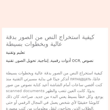
كيفية استخراج النص من الصور بدقة
عالية وبخطوات بسيطة
تعليم وتقنية
نصوص
,
تقنية OCR
أدوات رقمية
,
إنتاجية
,
تحويل الصور
,
كيفية استخراج النص من الصور بدقة عالية وبخطوات بسيطة
أتذكر جيدًا في بداية مسيرتي التقنية منذ пятнадцать عامًا،
كنت أقضي ساعات أمام الشاشة أعيد كتابة نصوص من صور
scanned documents يدويًا. كانت العين تتعب والظهر
يوجع، وكل خطأ بسيط يعني البدء من جديد. صراحة، كان ذلك
كابوسًا حقيقيًا لأي شخص يعمل في المجال الرقمي أو حتى
الطلاب الذين يحتاجون لنقل معلومات من كتب مصورة.