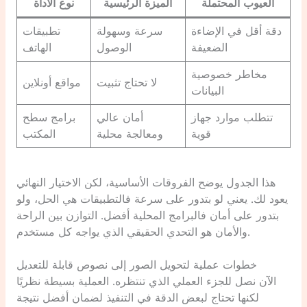
العيوب المحتملة
الميزة الرئيسية
نوع الأداة
دقة أقل في الإضاءة
سرعة وسهولة
تطبيقات
الضعيفة
الوصول
الهاتف
مخاطر خصوصية
لا تحتاج تثبيت
مواقع أونلاين
البيانات
تتطلب موارد جهاز
أمان عالي
برامج سطح
قوية
ومعالجة محلية
المكتب
هذا الجدول يوضح الفروقات الأساسية، لكن الاختيار النهائي
يعود لك. يعني لو بتدور على سرعة فالتطبيقات هي الحل، ولو
بتدور على أمان فالبرامج المحلية أفضل. التوازن بين الراحة
والأمان هو التحدي الحقيقي الذي يواجه كل مستخدم.
خطوات عملية لتحويل الصور إلى نصوص قابلة للتعديل
الآن نصل للجزء العملي الذي تنتظره. العملية بسيطة نظريًا
لكنها تحتاج لبعض الدقة في التنفيذ لضمان أفضل نتيجة