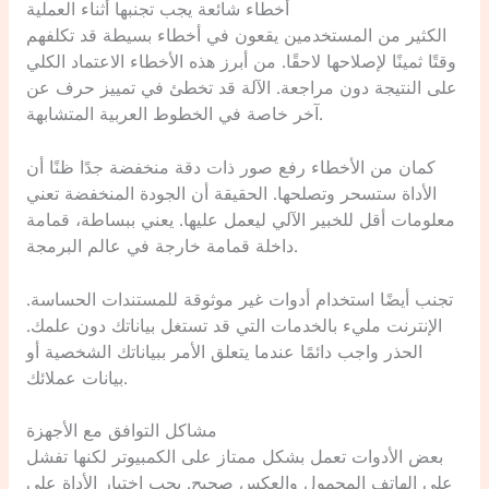
أخطاء شائعة يجب تجنبها أثناء العملية
الكثير من المستخدمين يقعون في أخطاء بسيطة قد تكلفهم
وقتًا ثمينًا لإصلاحها لاحقًا. من أبرز هذه الأخطاء الاعتماد الكلي
على النتيجة دون مراجعة. الآلة قد تخطئ في تمييز حرف عن
آخر خاصة في الخطوط العربية المتشابهة.
كمان من الأخطاء رفع صور ذات دقة منخفضة جدًا ظنًا أن
الأداة ستسحر وتصلحها. الحقيقة أن الجودة المنخفضة تعني
معلومات أقل للخبير الآلي ليعمل عليها. يعني ببساطة، قمامة
داخلة قمامة خارجة في عالم البرمجة.
تجنب أيضًا استخدام أدوات غير موثوقة للمستندات الحساسة.
الإنترنت مليء بالخدمات التي قد تستغل بياناتك دون علمك.
الحذر واجب دائمًا عندما يتعلق الأمر ببياناتك الشخصية أو
بيانات عملائك.
مشاكل التوافق مع الأجهزة
بعض الأدوات تعمل بشكل ممتاز على الكمبيوتر لكنها تفشل
على الهاتف المحمول والعكس صحيح. يجب اختبار الأداة على