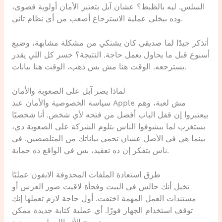
السلس. ليه بالظبط؟ عشان آبل بتعتبر الأمان أولوية قصوى،
وده بيخلي عملية الاسترجاع أصعب من أي نظام تاني.
أتذكر جيدًا لما صديقي كان يشتكي من مشكلة مشابهة، وضيع
أسبوع قبل ما يحاول يعمل حاجة. النتيجة؟ خسر كل اللي يقدر
يسترجعه. الوقت هنا مش بس ذهب، الوقت هنا بيانات.
لماذا يصر آبل على الصعوبة والأمان
سياسة الخصوصية والأمان عند Apple مش لعبة، وهم
بيعتبروا إن قفل الباب أفضل من فتحه لأي شخص. أنا شخصيًا
بستغرب لما بيشوفوا الناس بتلوم الشركة على الصعوبة دي،
بينما هي في الأصل عشان تحمي بياناتك من المتلصصين. في
ناس بتفكر إن ده تعقيد، بس في الواقع ده حماية.
طرق استعادة الملفات المحذوفة الايفون عمليًا
تخيل أنك جالس في البيت وفجأة لاقيت صور العرس أو
مستندات العمل المهمة اختفت. أول حاجة لازم تعملها إنك
توقف استخدام الجهاز فورًا. أي عملية كتابة جديدة ممكن