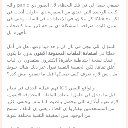
والله panic حقيقي حصل لي في تلك اللحظة، لأن الصور دي
كانت الوحيدة اللي عندي من السفرية دي. حاولت أبحث في
كل مكان، في الإعدادات، في السلة، وحتى في iCloud، لكن
بدون فايدة. صراحة، المشكلة دي بتواجه كتير مننا كأصحاب
أجهزة آبل.
السؤال اللي بيجي في بال كل واحد فينا وقتها: هل في أمل
فعليًا في
استعادة الملفات المحذوفة الايفون
بدون ما يكون
عندك نسخة احتياطية جاهزة؟ الكثيرون يعتقدون أن الباب
أُغلق تمامًا، لكن الحقيقة التقنية تقول غير ذلك. هناك خيوط
أمل، بس لازم تعرف كيف تمسكها قبل ما تتقطع. مش كده؟
فهم عملية الحذف في نظام iOS والواقع التقني
قبل ما ندخل في حلول استعادة الملفات المحذوفة الايفون،
لازم نفهم أولًا إيه اللي بيحصل بالظبط لما ملف بيختفي. كثير
من المستخدمين بيفكروا إن الحذف يعني إن الملف اتمسح
من الوجود، بس الحقيقة التقنية مختلفة شوية.