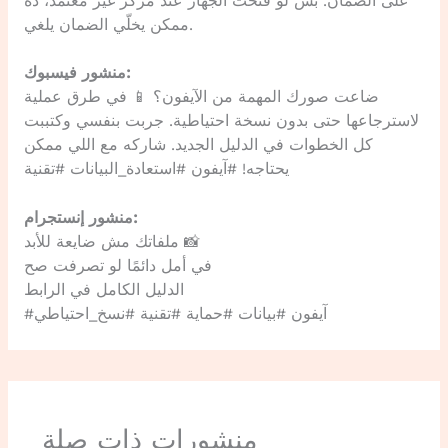
على الضمان. بس لو فتحت الجهاز عند مركز غير معتمد، ده
ممكن يخلّي الضمان يلغي.
منشور فيسبوك:
ضاعت صورك المهمة من الآيفون؟ 📱 في طرق عملية
لاسترجاعها حتى بدون نسخة احتياطية. جربت بنفسي وكتببت
كل الخطوات في الدليل الجديد. شاركه مع اللي ممكن
يحتاجه! #آيفون #استعادة_البيانات #تقنية
منشور إنستجرام:
ملفاتك مش ضايعة للأبد 📸
في أمل دائمًا لو تصرفت صح
الدليل الكامل في الرابط
#آيفون #بيانات #حماية #تقنية #نسخ_احتياطي
منشورات ذات صلة