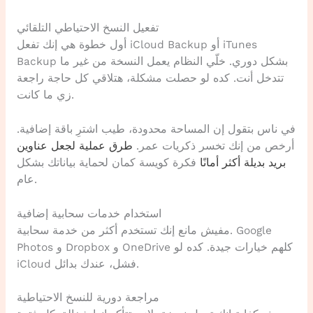
تفعيل النسخ الاحتياطي التلقائي
أول خطوة هي إنك تفعل iCloud Backup أو iTunes
Backup بشكل دوري. خلّي النظام يعمل النسخة من غير ما
تتدخل أنت. كده لو حصلت مشكلة، هتلاقي كل حاجة راجعة
زي ما كانت.
في ناس بتقول إن المساحة محدودة، طيب اشترِ باقة إضافية.
أرخص من إنك تخسر ذكريات عمر.
طرق عملية لجعل عناوين
بريد بديلة أكثر أمانًا
فكرة كويسة كمان لحماية بياناتك بشكل
عام.
استخدام خدمات سحابية إضافية
مفيش مانع إنك تستخدم أكثر من خدمة سحابية. Google
Photos و Dropbox و OneDrive كلهم خيارات جيدة. كده لو
iCloud فشل، عندك بدائل.
مراجعة دورية للنسخ الاحتياطية