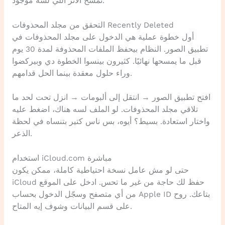
تمسح الأثر اللي لسه موجود.
التحقق من مجلد المحذوفات Recently Deleted
أول خطوة عملية هي الدخول على مجلد المحذوفات في
تطبيق الصور. النظام بيحفظ الملفات المحذوفة لمدة 30 يوم
قبل ما يمسحها نهائيًا. كثيرون بينسوا الخطوة دي وبيركضوا
وراء حلول معقدة بينما الحل قدامهم.
افتح تطبيق الصور → انتقل إلى ألبومات → انزل تحت لحد ما
تلاقي مجلد المحذوفات. لو الملف لسه هناك، اضغط عليه
واختار استعادة. بسيط؟ أيوه، بس ناس كتير بتنساه في لحظة
الذعر.
استخدام iCloud.com مباشرة
حتى لو مش عامل نسخة احتياطية كاملة، ممكن يكون
iCloud حفظ لك حاجة من غير ما تحس. ادخل على الموقع
من أي متصفح وسجّل الدخول بحساب Apple ID بتاعك. روح
على قسم البيانات وشوف إيه المتاح.