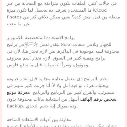
في حالات كتير، الملفات بتكون متزامنة مع السحابة من غير
ما المستخدم يعرف. ده بيحصل لما تكون ميزة iCloud
Photos مفعلة من قبل. مش كده؟ يعني ممكن تلاقي كنز من
غير ما تتعب.
برامج الاستعادة المتخصصة للكمبيوتر
في برامج第三方 بتقدر تعمل Scan للجهاز وتلاقي ملفات
محذوفة لسه موجودة في الذاكرة. بس لازم تحذر هنا، لأن في
برامج وهمية كتير في السوق. لازم تختار اسم معروف
وموثوق، وتقرأ التقييمات قبل ما تدفع فلوس.
بعض البرامج دي بتعمل معاينة مجانية قبل الشراء، وده
بيخليك تعرف لو فيه أمل ولا لأ. أنا جربت كتير منهم في
مسيرتي، والفرق كبير بين البرنامج والبرنامج.
معرفة موقع
شخص برقم الهاتف
أسهل من استعادة بيانات محذوفة بدون
Backup، وده بيقولك إيه حجم التحدي.
مقارنة بين أدوات الاستعادة المتاحة
عشان توفّر وقتك، عملت مقارنة سريعة بين الأنواع الرئيسية