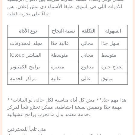
للأدوات اللي في السوق. طبعًا الأسماء دي مش إعلان، بس
بناءً على تجربة فعلية:
السهولة
التكلفة
نسبة النجاح
نوع الأداة
سهل جدًا
مجاني
عالية جدًا
مجلد المحذوفات
متوسط
مجاني
متوسطة
iCloud المباشر
تحتاج خبرة
مدفوع
متغيرة
برامج الكمبيوتر
موثوق
غالي
عالية
مراكز الخدمة
**هذا مهم جدًا.** مش كل أداة مناسبة لكل حالة. لو البيانات
مهمة جدًا ومفيش نسخة احتياطية، ممكن تحتاج تلجأ لمركز
خدمة معتمد بدل ما تجرب برامج عشوائية.
متى تلجأ للمحترفين