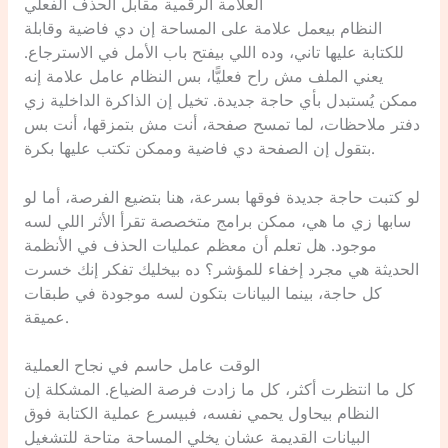
العلامة الرقمية مقابل الحذف الفعلي
النظام بيعمل علامة على المساحة إن دي فاضية وقابلة
للكتابة عليها تاني، وده اللي بيفتح باب الأمل في الاسترجاع.
يعني الملف مش راح فعليًّا، بس النظام عامل علامة إنه
ممكن يُستبدل بأي حاجة جديدة. تخيل إن الذاكرة الداخلية زي
دفتر ملاحظات، لما تمسح صفحة، أنت مش بتمزقها، أنت بس
بتقول إن الصفحة دي فاضية وممكن تكتب عليها بكرة.
لو كتبت حاجة جديدة فوقها بسرعة، هنا بتضيع الفرصة، أما لو
سابها زي ما هي، ممكن برامج متخصصة تقرأ الأثر اللي لسه
موجود. هل تعلم أن معظم عمليات الحذف في الأنظمة
الحديثة هي مجرد إخفاء للمؤشر؟ ده بيخليك تفكر إنك خسرت
كل حاجة، بينما البيانات بتكون لسه موجودة في طبقات
عميقة.
الوقت عامل حاسم في نجاح العملية
كل ما انتظرت أكثر، كل ما زادت فرصة الضياع. المشكلة إن
النظام بيحاول يحمي نفسه، فبيسرع عملية الكتابة فوق
البيانات القديمة عشان يخلي المساحة متاحة للتشغيل