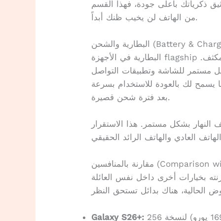
يق ذكرياتك بأعلى جودة، فهذا القسم
من الهاتف لن يخيب ظنك أبداً.
ة والشحن (Battery & Charging)
البطارية في الأجهزة flagship عادة ما تكون كافية ليوم كامل من الاستخدام المكثف.
غيل مستمر للشاشة وتطبيقات التواصل
 يسمح لك بالعودة للاستخدام بسرعة
بعد فترة شحن قصيرة.
لنهار بشكل مستمر. هذا الاستقرار
Comparison with Compet)
نته بخيارات أخرى داخل نفس العائلة
يأتي بسعر 980 يورو بدلاً من 1.149 يورو (توفير 169 يورو) لنسخة 256
Galaxy S26+: