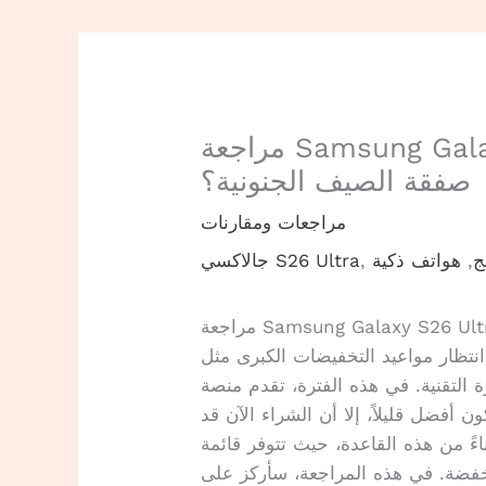
مراجعة Samsung Galaxy S26 Ultra — هل تستحق
صفقة الصيف الجنونية؟
مراجعات ومقارنات
ج
,
هواتف ذكية
,
جالاكسي S26 Ultra
انتظار مواعيد التخفيضات الكبرى مثل Prime Day أو Black Friday دائماً يكون قراراً
نية. في هذه الفترة، تقدم منصة Amazon بعضاً من أفضل
فضل قليلاً، إلا أن الشراء الآن قد
 من هذه القاعدة، حيث تتوفر قائمة
خفضة. في هذه المراجعة، سأركز على旗舰