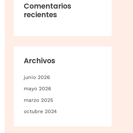
a
Comentarios
r
recientes
p
o
r
:
Archivos
junio 2026
mayo 2026
marzo 2025
octubre 2024