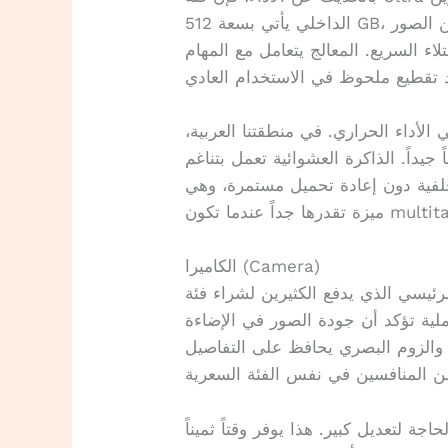
الداخلي يأتي بسعة 512 GB، وهي مساحة كافية جداً لمعظم المستخدمين لتخزين الصور
لاء السريع. المعالج يتعامل مع المهام
 الأداء الحراري. في منطقتنا العربية،
جيداً. الذاكرة العشوائية تعمل بتناغم
خلفية دون إعادة تحميل مستمرة، وهي
دما تكون multitasking.
الكاميرا (Camera)
ي يدفع الكثيرين لشراء فئة Ultra. رغم أن المصدر لم
عملية تؤكد أن جودة الصور في الإضاءة
، والزوم البصري يحافظ على التفاصيل
ة لتعديل كبير. هذا يوفر وقتاً ثميناً