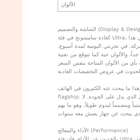
الألوان
شة والتصميم (Display & Design)
كعادة سامسونج في فئة Ultra، التصميم يأتي ليقول كلمة فخمة. الشاشة في هذا
شركة. في تجربتي اليومية لمدة أسبوع،
ألوان حية كما تتوقع من تقنية OLED الرائدة. ما
ف بأي من الألوان المتاحة بنفس السعر
ذا ما يبحث عنه الكثيرون في الهاتف
flagship. يعني، عندما تمسك الجهاز تشعر بالثقل الإيجابي الذي يدل على الجودة. لا
اً ومصمماً ليدوم طويلاً، وهو ما يهم
الأداء والمعالج (Performance)
بالحديث عن الأداء، فإن فئة Ultra دائماً ما تحمل أقوى ما لدى سامسونج. التخزين