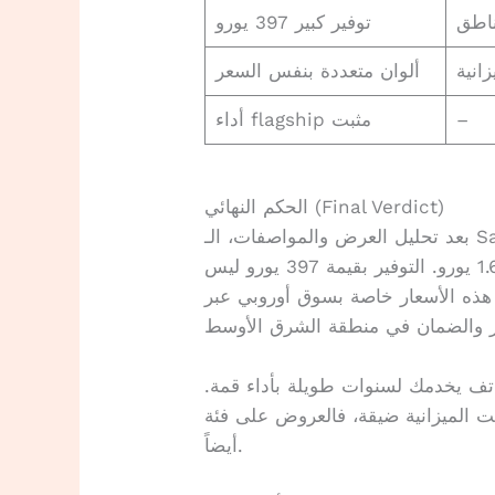
توفير كبير 397 يورو
انية
ألوان متعددة بنفس السعر
–
أداء flagship مثبت
الحكم النهائي (Final Verdict)
بعد تحليل العرض والمواصفات، الـ Samsung Galaxy S26 Ultra بسعر 1.252 يورو
يعتبر صفقة قوية جداً مقارنة بالسعر الرسمي 1.649 يورو. التوفير بقيمة 397 يورو ليس
ذه الأسعار خاصة بسوق أوروبي عبر Amazon،
ف يخدمك لسنوات طويلة بأداء قمة.
انية ضيقة، فالعروض على فئة A مثل A56 و A57 تقدم قيمة ممتازة
أيضاً.