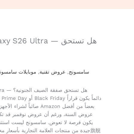
سامسونج
,
عروض تقنية
,
موبايلات سامسون
مراجعة Samsung Galaxy S26 Ultra — هل تستحق صفقة الصيف الجنونية؟
صائباً لشراء الأجهزة التق
عروض السنة، ورغم أن عروض نوفمبر قد تكون أ
يكون فرصة لا تعوض. سامسونج ليست استثناءً
جيدة من منتجات العلامة التجارية بأسعار م