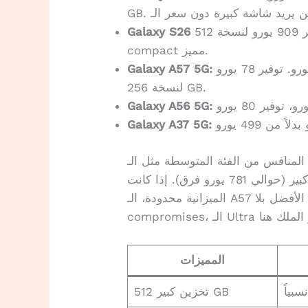
بسعر 909 يورو لنسخة 512 GB. توفير 170 يورو، وهو خيار
compact مميز.
للفئة المتوسطة، بسعر 471 يورو بدلاً من 549 يورو. توفير 78 يورو
Galaxy A57 5G:
لنسخة 256 GB.
Galaxy A56 5G:
Galaxy A37 5G:
من الفئة المتوسطة مثل الـ A57، الـ S26 Ultra يقدم
كاميرا أفضل ومعالج أقوى، لكن الفرق في السعر كبير (حوالي 781 يورو فرق). إذا كانت
الميزانية محدودة، الـ A57 خيار عقلاني جداً. أما إذا كنت تريد الأفضل بلا
المميزات
سبياً
تخزين كبير 512 GB