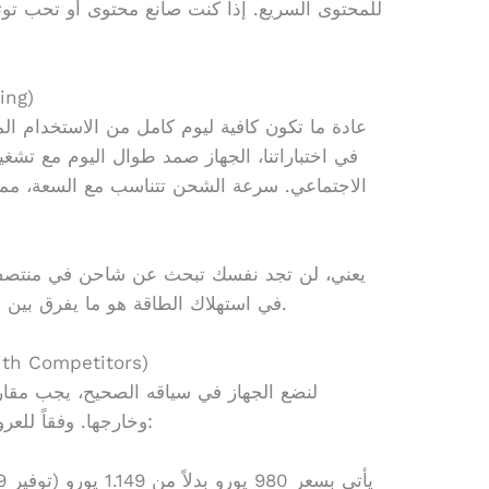
للمحتوى السريع. إذا كنت صانع محتوى أو تحب توث
البطاري
في اختباراتنا، الجهاز صمد طوال اليوم مع تش
الاجتماعي. سرعة الشحن تتناسب مع السعة، مما
يعني، لن تجد نفسك تبحث عن شاحن في منتصف ا
في استهلاك الطاقة هو ما يفرق بين الهاتف العادي والهاتف الرائد الحقيقي.
مقارنة بالمنافسين (itors
لنضع الجهاز في سياقه الصحيح، يجب مقار
وخارجها. وفقاً للعروض الحالية، هناك بدائل تستحق النظر: