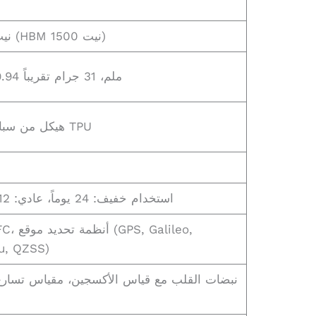
2000 نيت كحد أقصى (HBM 1500 نيت)
46.45 x 40.03 x 9.94 ملم، 31 جرام تقريباً
هيكل من سبائك الألومنيوم، سوار TPU
استخدام خفيف: 24 يوماً، عادي: 12 يوماً، مكثف: 7 أيام
5.4، NFC
u, QZSS)
نبضات القلب مع قياس الأكسجين، مقياس تسار