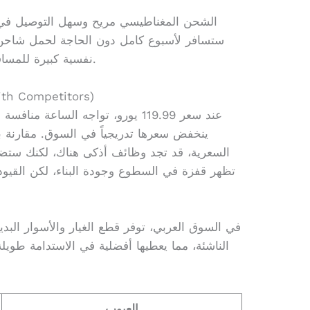
الشحن المغناطيسي مريح وسهل التوصيل في ال
ستسافر لأسبوع كامل دون الحاجة لحمل شاحن 
نفسية كبيرة للمسافرين كثيراً في منطقة الشرق الأوسط.
مقارنة بالمنافسين (itors
عند سعر 119.99 يورو، تواجه الساعة 
ينخفض سعرها تدريجياً في السوق. مقارنة 
السعرية، قد تجد وظائف أذكى هناك، لكنك ستضحي 
في السوق العربي، توفر قطع الغيار والأسوار البدي
الناشئة، مما يعطيها أفضلية في الاستدامة طويل
العيوب