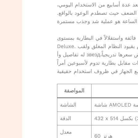
 بعد عدة أسابيع من الاستخدام اليومي،
 الضعف حيث تصطدم الوعود بالواقع.
ائقة واستقلالاً في البطارية بمستوى
Deluxe. وفي الجانب الآخر، نصطدم بقيود النظام المغلق ولقب «NFC» الذي تبين أن
له تفاصيل وأ звездات خفية. مع وجود ساعات ذكية أكثر اكتمالاً ينخفض سعرها تدريجياً،
ات مقابل بطارية تدوم لأسبوعين أمراً
المواصفة
الشاشة
الدقة
معدل
60 هرتز