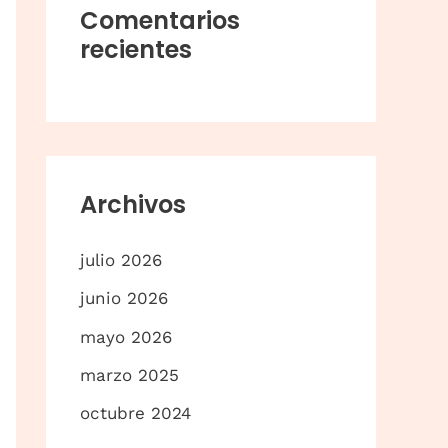
a
Comentarios
r
recientes
p
o
r
:
Archivos
julio 2026
junio 2026
mayo 2026
marzo 2025
octubre 2024