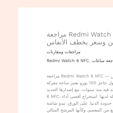
مراجعة Redmi Watch 6 NFC — بطارية تدوم
ن وسعر يخطف الأنفاس
مراجعات ومقارنات
جعة ساعات
,
Redmi Watch 6 NFC
س
سوق الساعات الذكية الذي يتراوح سعره حول حاجز 100 يورو يعتبر ساحة معركة
منذ سنوات. مع إصدارها الجديد Redmi Watch
6 NFC، تحاول العلامة التجارية الصينية تكرار أنجح معادلة لديها: استخراج أقصى أداء
ه الدنيا. على الورق، تبدو شاشة AMOLED
بالدفع من المعصم، وكأنها المرشح المثالي