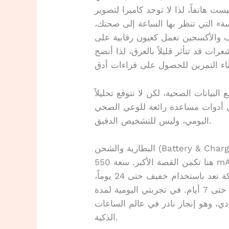
ت هاتفاً، لذا لا توجد كاميرا لتصوير
سة» التي تنظر بها الساعة إلى صحتك،
 والأكسجين تعمل كعيون رقابية على
ت قد تتأثر قليلاً بالعرق، لذا أنصح
لبيانات الصحية، لكن لا تتوقع تحليلاً
ي أدوات مساعدة رائعة للوعي الصحي
اليومي، وليس للتشخيص الدقيق.
ة والشحن (Battery & Charging)
هنا تكمن القصة الأكبر. سعة 550 mAh قد لا تبدو ضخمة للأرقام المجردة، لكن كفاءة
النظام المغلق تجعلها وحشاً حقيقياً. الشركة تعد باستخدام خفيف حتى 24 يوماً،
واستخدام عادي حتى 12 يوماً، واستخدام مكثف حتى 7 أيام. في تجربتي اليومية لمدة
ادي، وهو إنجاز نادر في عالم الساعات
الذكية.