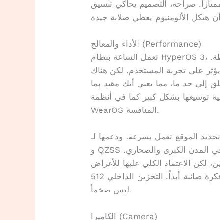
تازاً. صراحة، التصميم يحاكي تنسيق Apple Watch لكن بلمسة أرخص قليلاً في
الأداء والمعالج (Performance)
تعمل الساعة بنظام HyperOS 3، وفي تجربتي وجدت أنه يتدفق بسلاسة ملحوظة.
يؤثر على تجربة المستخدم. لكن هناك
 إلى حد ما، مما يعني أنك مقيد بما
ة توسيعها بشكل كبير كما في أنظمة
WearOS المنافسة.
الموقع تعمل بسرعة، ودعمها لـ GPS و Galileo و GLONASS و BeiDou
و QZSS يغطي كل الاحتياجات تقريباً للرياضيين في المدن الكبرى والصحاري.
 لكن الاعتماد الكلي عليها للأغراض
الطبية ليس فكرة صائبة أبداً. التخزين الداخلي 512 MB كافٍ للموسيقى الأساسية لكنه
ليس ضخماً.
الكاميرا (Camera)