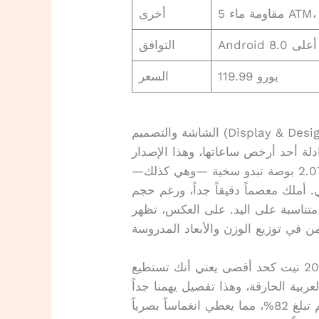
أخرى
التوافق
119.99 يورو
السعر
شة والتصميم (Display & Design)
أرخص ساعاتها، وهذا الإصدار Redmi Watch 6 NFC
مثال واضح على ذلك. على الورق، شاشة بحجم 2.07 بوصة تبدو سخية —وهي كذلك—
. أملك معصماً دقيقاً جداً، ورغم حجم
ر متناسبة على اليد. على العكس، تظهر
السطوع هو القصة الأكبر هنا. الوصول إلى 2000 نيت كحد أقصى يعني أنك تستطيع
ية الحارقة، وهذا تفصيل يهمنا جداً
في الشرق الأوسط. نسبة الشاشة إلى الجسم تبلغ 82%، مما يعطي انغماساً بصرياً