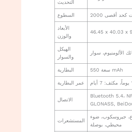
التحديث
السطوع
الأبعاد
والوزن
الهيكل
والسوار
سعة 550 mAh
البطارية
عمر البطارية
Bluetooth ، أنظمة تحديد موقع (GPS, Galileo,
الاتصال
GLONASS, BeiDo
ع، جيروسكوب، ضوء
المستشعرات
محيطي، بوصلة