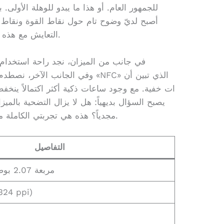
للجمهور العام. أو هذا ما يبدو للوهلة الأولى.
أصبح لديّ وضوح تام حول نقاط القوة ونقاط
التعايش مع هذه الساعة هو عملية شد وجذب مستمرة.
في جانب من الميزان، نجد راحة استخدام ف
يصبح السؤال بديهياً: هل لا يزال التضحية بالميز
مجدياً؟ هذه هي تجربتي الكاملة مع الجهاز في ظروف استخدام حقيقية.
التفاصيل
شاشة AMOLED مربعة 2.07 بوصة
432 x 514 بكسل (324 ppi)