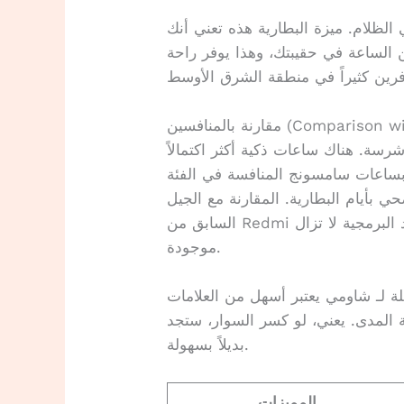
ظلام. ميزة البطارية هذه تعني أنك
الساعة في حقيبتك، وهذا يوفر راحة
Comparison with Compet)
منافسة شرسة. هناك ساعات ذكية أكثر اكتمالاً
بساعات سامسونج المنافسة في الفئة
بأيام البطارية. المقارنة مع الجيل
السابق من Redmi تظهر قفزة في السطوع وجودة البناء، لكن القيود البرمجية لا تزال
موجودة.
لة لـ شاومي يعتبر أسهل من العلامات
ة المدى. يعني، لو كسر السوار، ستجد
بديلاً بسهولة.
المميزات