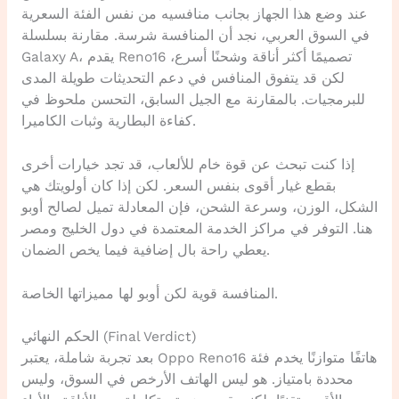
عند وضع هذا الجهاز بجانب منافسيه من نفس الفئة السعرية
في السوق العربي، نجد أن المنافسة شرسة. مقارنة بسلسلة
Galaxy A، يقدم Reno16 تصميمًا أكثر أناقة وشحنًا أسرع،
لكن قد يتفوق المنافس في دعم التحديثات طويلة المدى
للبرمجيات. بالمقارنة مع الجيل السابق، التحسن ملحوظ في
كفاءة البطارية وثبات الكاميرا.
إذا كنت تبحث عن قوة خام للألعاب، قد تجد خيارات أخرى
بقطع غيار أقوى بنفس السعر. لكن إذا كان أولويتك هي
الشكل، الوزن، وسرعة الشحن، فإن المعادلة تميل لصالح أوبو
هنا. التوفر في مراكز الخدمة المعتمدة في دول الخليج ومصر
يعطي راحة بال إضافية فيما يخص الضمان.
المنافسة قوية لكن أوبو لها مميزاتها الخاصة.
الحكم النهائي (Final Verdict)
بعد تجربة شاملة، يعتبر Oppo Reno16 هاتفًا متوازنًا يخدم فئة
محددة بامتياز. هو ليس الهاتف الأرخص في السوق، وليس