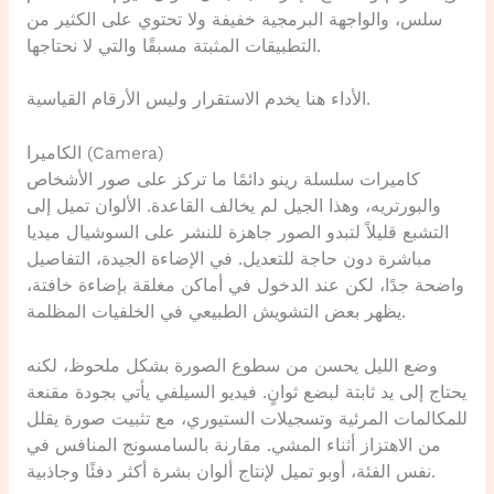
سلس، والواجهة البرمجية خفيفة ولا تحتوي على الكثير من
التطبيقات المثبتة مسبقًا والتي لا نحتاجها.
الأداء هنا يخدم الاستقرار وليس الأرقام القياسية.
الكاميرا (Camera)
كاميرات سلسلة رينو دائمًا ما تركز على صور الأشخاص
والبورتريه، وهذا الجيل لم يخالف القاعدة. الألوان تميل إلى
التشبع قليلاً لتبدو الصور جاهزة للنشر على السوشيال ميديا
مباشرة دون حاجة للتعديل. في الإضاءة الجيدة، التفاصيل
واضحة جدًا، لكن عند الدخول في أماكن مغلقة بإضاءة خافتة،
يظهر بعض التشويش الطبيعي في الخلفيات المظلمة.
وضع الليل يحسن من سطوع الصورة بشكل ملحوظ، لكنه
يحتاج إلى يد ثابتة لبضع ثوانٍ. فيديو السيلفي يأتي بجودة مقنعة
للمكالمات المرئية وتسجيلات الستيوري، مع تثبيت صورة يقلل
من الاهتزاز أثناء المشي. مقارنة بالسامسونج المنافس في
نفس الفئة، أوبو تميل لإنتاج ألوان بشرة أكثر دفئًا وجاذبية.