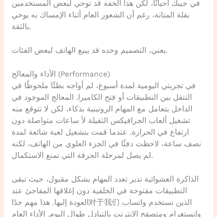
في جيبك أحيانًا، لكن هذا الخفة قد توحي لبعض المستخدمين
بقلة المتانة، رغم أن الشعور العام أثناء الإمساك به يوحي
بالثقة.
يعني، التصميم وحده قد يبيع الهاتف لبعض الفئات.
الأداء والمعالج (Performance)
في تجربتي اليومية لمدة أسبوع، لم أواجه بطئًا ملحوظًا في
التنقل بين التطبيقات أو فتح الكاميرا. المعالج الموجود في
الداخل يتعامل مع المهام الروتينية بذكاء، لكن لا تتوقع منه
تشغيل ألعاب الجرافيكس الثقيلة لأ ساعات متواصلة دون
ارتفاع في الحرارة. عندما قمت بتشغيل لعبة شائعة لمدة
نصف ساعة، لاحظت دفئًا في الجزء العلوي من الهاتف، لكنه
لم يصل لمرحلة الحرقة التي تمنع الاستكمال.
الذاكرة العشوائية تدير تعدد المهام بشكل مقبول، حيث تبقى
التطبيقات مفتوحة في الخلفية دون إغلاقها المفاجئ عند
العودة إليها. هذا مهم جدًا对于我们 الذين نستخدم واتساب
وإنستغرام ومتصفح الإنترنت بالتبادل طوال اليوم. الأداء العام