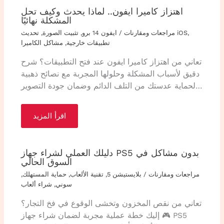
اهتزاز كاميرا ايفون.. لماذا يحدث وكيف تحل
المشكلة نهائيًا
,
تحديث iOS
مراجعات ومقارنات
/
ايفون 14 برو
,
تثبيت الصورة
,
تطبيقات خارجية
,
مشاكل الكاميرا
تعاني من اهتزاز كاميرا ايفون عند فتح التطبيقات؟ شرح
دقيق لأسباب المشكلة وحلولها المجربة مع نصائح ذهبية
لحماية عدستك من التلف الدائم وضمان جودة التصوير…
اقرأ المزيد
دليلك العملي لشراء جهاز PS5 بدون مشاكل في
السوق الحالي
مراجعات ومقارنات
/
بلايستيشن 5
,
تقنية الألعاب
,
حماية المستهلك
,
سوني
,
شراء ألعاب
تعاني من نقص المخزون وتخشى الوقوع في فخ التجار؟
🎮 إليك خطة عملية مجربة لضمان شراء جهاز PS5