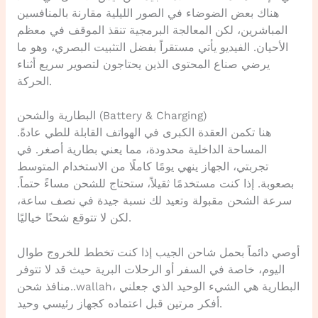
هناك بعض الضوضاء في الصور الليلية مقارنة بالمنافسين
المباشرين، لكن المعالجة البرمجية تنقذ الموقف في معظم
الأحيان. الفيديو يأتي مستقراً بفضل التثبيت البصري، وهو ما
يرضي صناع المحتوى الذين يحتاجون لتصوير سريع أثناء
الحركة.
البطارية والشحن (Battery & Charging)
هنا تكمن العقدة الكبرى في الهواتف القابلة للطي عادةً.
المساحة الداخلية محدودة، مما يعني بطارية أصغر. في
تجربتي، الجهاز ينهي يومًا كاملًا من الاستخدام المتوسط
بصعوبة. إذا كنت مستخدمًا ثقيلاً، ستحتاج للشحن مساءً حتماً.
سرعة الشحن مقبولة وتعيد لك نسبة جيدة في نصف ساعة،
لكن لا تتوقع شحنًا خياليًا.
أوصي دائماً بحمل شاحن الجيب إذا كنت تخطط للخروج طوال
اليوم، خاصة في السفر أو الرحلات البرية حيث قد لا تتوفر
منافذ شحن..wallah، البطارية هي الشيء الوحيد الذي جعلني
أفكر مرتين قبل اعتماده كجهاز رئيسي وحيد.