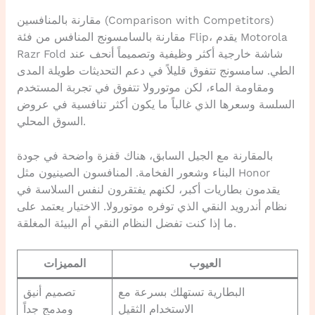
مقارنة بالمنافسين (Comparison with Competitors)
مقارنة بالسامسونج المنافس من فئة Flip، يقدم Motorola
Razr Fold شاشة خارجية أكثر وظيفية وتصميماً أنحف عند
الطي. سامسونج تتفوق قليلاً في دعم التحديثات طويلة المدى
ومقاومة الماء، لكن موتورولا تتفوق في تجربة المستخدم
السلسة وسعرها الذي غالباً ما يكون أكثر تنافسية في عروض
السوق المحلي.
بالمقارنة مع الجيل السابق، هناك قفزة واضحة في جودة
البناء وشعور الفخامة. المنافسون الصينيون مثل Honor
يقدمون بطاريات أكبر، لكنهم يفتقرون لنفس السلاسة في
نظام أندرويد النقي الذي توفره موتورولا. الاختيار يعتمد على
ما إذا كنت تفضل النظام النقي أم البيئة المغلقة.
العيوب
المميزات
البطارية تستهلك بسرعة مع
تصميم أنيق
الاستخدام الثقيل
ومدمج جداً