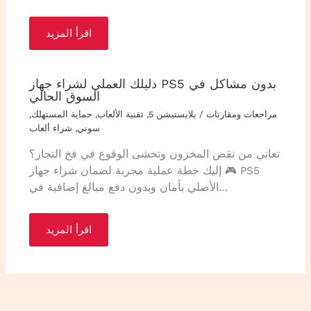
اقرأ المزيد
دليلك العملي لشراء جهاز PS5 بدون مشاكل في
السوق الحالي
مراجعات ومقارنات
/
بلايستيشن 5
,
تقنية الألعاب
,
حماية المستهلك
,
سوني
,
شراء ألعاب
تعاني من نقص المخزون وتخشى الوقوع في فخ التجار؟
🎮 إليك خطة عملية مجربة لضمان شراء جهاز PS5
الأصلي بأمان وبدون دفع مبالغ إضافية في…
اقرأ المزيد