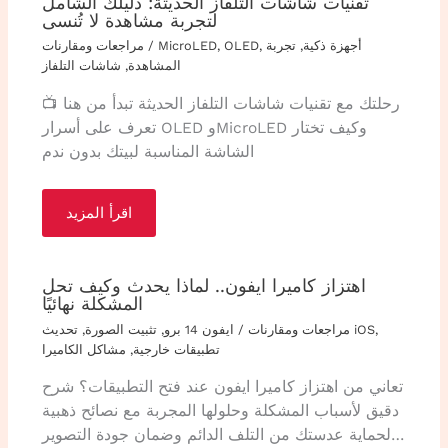
تقنيات شاشات التلفاز الحديثة: دليلك الشامل
لتجربة مشاهدة لا تُنسى
أجهزة ذكية
,
تجربة
,
OLED
,
MicroLED
/
مراجعات ومقارنات
المشاهدة
,
شاشات التلفاز
رحلتك مع تقنيات شاشات التلفاز الحديثة تبدأ من هنا 📺
تعرف على أسرار OLED وMicroLED وكيف تختار
الشاشة المناسبة لبيتك بدون ندم
اقرأ المزيد
اهتزاز كاميرا ايفون.. لماذا يحدث وكيف تحل
المشكلة نهائيًا
,
تحديث iOS
مراجعات ومقارنات
/
ايفون 14 برو
,
تثبيت الصورة
,
تطبيقات خارجية
,
مشاكل الكاميرا
تعاني من اهتزاز كاميرا ايفون عند فتح التطبيقات؟ شرح
دقيق لأسباب المشكلة وحلولها المجربة مع نصائح ذهبية
لحماية عدستك من التلف الدائم وضمان جودة التصوير…