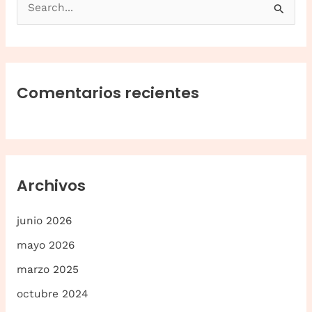
u
s
c
a
Comentarios recientes
r
p
o
r
Archivos
:
junio 2026
mayo 2026
marzo 2025
octubre 2024