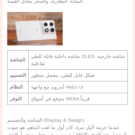
المتانة، البطارية، والسعر مقابل القيمة.
شاشة داخلية قابلة للطي OLED، شاشة خارجية
الشاشة
تفاعلية
هيكل قابل للطي، مفصل متطور
التصميم
أندرويد مع واجهة Hello UI
النظام
متوقع في أسواق MENA قريباً
التوفر
الشاشة والتصميم (Display & Design)
عندما جربته لأول مرة، كان أول ما لفت انتباهي هو صوت
المفصل عند الفتح والإغلاق؛ صوت مرضٍ يعطي شعوراً بالثقة.