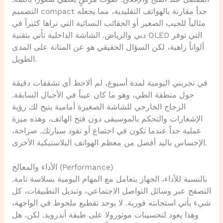
التصميم compact جداً مقارنة بالهواتف التقليدية، مما يجعله
مثالياً للجيب الصغير أو الحقائب النسائية التي نراها كثيراً في
دبي والرياض. الشاشة الداخلية تأتي بتقنية OLED التي توفر
ألواناً زاهية، لكن السؤال الحقيقي هو عن المتانة على المدى
الطويل.
في تجربتي اليومية لمدة أسبوع، لم ألاحظ أي تشققات دقيقة
حول منطقة الطي، وهو ما كان عيباً في الأجيال السابقة.
الزجاج الخارجي للشاشة الصغيرة أمامية يتيح لك رؤية
الإشعارات والتحكم بالموسيقى دون فتح الهاتف، وهذه ميزة
عملية جداً عندما تكون في اجتماع أو تقود سيارتك. صراحة،
الإحساس باليد أفضل من معظم الهواتف البلاستيكية الأخرى.
الأداء والمعالج (Performance)
بالنسبة للأداء، الجهاز يتعامل مع المهام اليومية بسلاسة تامة.
التصفح عبر وسائل التواصل الاجتماعي، وتبديل التطبيقات، كل
شيء يأتي استجابته فورية. لا يوجد تقطيع ملحوظ في الواجهة،
وهذا يعود لتحسينات موتورولا على طبقة أندرويد. لكن، هل