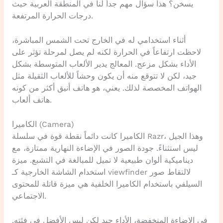
يسخن؟ هذا سؤال مهم جداً لنا في المنطقة العربية حيث
درجات الحرارة المرتفعة.
أثناء استخدامي له في الخارج تحت الشمس المباشرة،
لاحظت ارتفاعاً في الحرارة لكنه لم يصل لمرحلة تؤثر على
الأداء بشكل مزعج. المعالج يدير الألعاب المتوسطة بشكل
جيد، لكن لا تتوقع منه أن يكون وحشاً للألعاب الثقيلة مثل
الهواتف المخصصة لذلك. يعني، هو هاتف أنيق أكثر من كونه
هاتف ألعاب.
الكاميرا (Camera)
الكاميرا كانت دائماً نقطة قوة في سلسلة Razr، وهذا الجيل
ليس استثناءً. جودة الصور في الإضاءة النهارية ممتازة، مع
ديناميكية ألوان طبيعية لا تميل للمبالغة في التشبع. ميزة
استخدام الشاشة الخارجية كـ viewfinder لالتقاط صور
السيلفي باستخدام الكاميرا الخلفية هي ميزة قاتلة للمحتوى
الاجتماعي.
في الإضاءة المنخفضة، الأداء جيد لكن ليس الأفضل في فئته.