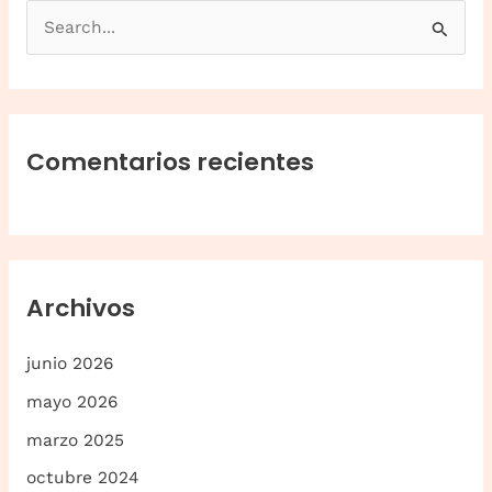
B
u
s
c
a
Comentarios recientes
r
p
o
r
Archivos
:
junio 2026
mayo 2026
marzo 2025
octubre 2024