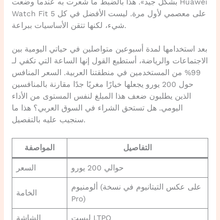
بشكل جيد». هذا بالضبط ما شعرت به عندما وضعت Huawei
Watch Fit 5 على معصمي لأول مرة. ليست الأفضل في كل
شيء، لكنها تتقن الأساسيات ببراعة.
بعد استخدامها لمدة أسبوعين متواصلين في حياتي اليومية بين
الاجتماعات والرياضة، أستطيع القول إنها الساعة التي تكفي لـ
99% من المستخدمين في منطقتنا العربية. السعر المنافس
حول 200 يورو يجعلها خيارًا مغريًا جدًا مقارنة بالمنافسين
الذين يطلبون ضعف هذا المبلغ لنفس المستوى من الأداء
اليومي. هل تستحق الشراء في السوق العربي؟ هذا ما
سنجيب عليه بالتفصيل.
التفاصيل
المواصفة
حوالي 200 يورو
السعر
ألومنيوم (على عكس التيتانيوم في نسخة
الخامة
Pro)
ليست LTPO
الشاشة