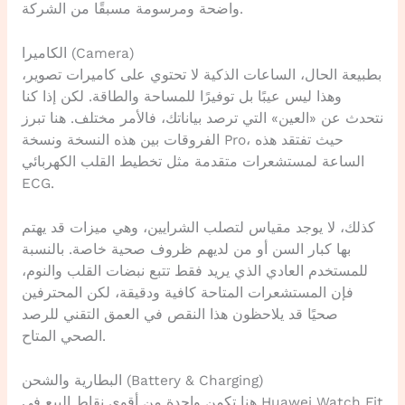
واضحة ومرسومة مسبقًا من الشركة.
الكاميرا (Camera)
بطبيعة الحال، الساعات الذكية لا تحتوي على كاميرات تصوير،
وهذا ليس عيبًا بل توفيرًا للمساحة والطاقة. لكن إذا كنا
نتحدث عن «العين» التي ترصد بياناتك، فالأمر مختلف. هنا تبرز
الفروقات بين هذه النسخة ونسخة Pro، حيث تفتقد هذه
الساعة لمستشعرات متقدمة مثل تخطيط القلب الكهربائي
ECG.
كذلك، لا يوجد مقياس لتصلب الشرايين، وهي ميزات قد يهتم
بها كبار السن أو من لديهم ظروف صحية خاصة. بالنسبة
للمستخدم العادي الذي يريد فقط تتبع نبضات القلب والنوم،
فإن المستشعرات المتاحة كافية ودقيقة، لكن المحترفين
صحيًا قد يلاحظون هذا النقص في العمق التقني للرصد
الصحي المتاح.
البطارية والشحن (Battery & Charging)
هنا تكمن واحدة من أقوى نقاط البيع في Huawei Watch Fit