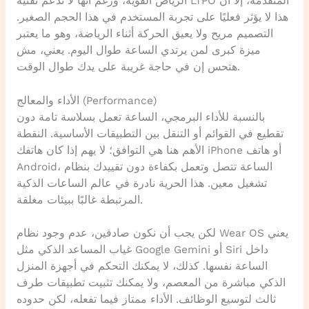
الرياض القوية، ورغم أنها لا تدعم تقنية LTPO المتقدمة، إلا أن
هذا لا يؤثر فعليًا على تجربة المستخدم في هذا الحجم الصغير.
التصميم مريح ولا يعيق الحركة أثناء الرياضة، وهو ما يعتبر
ميزة كبرى لمن يرتدي الساعة طوال اليوم. يعني، مش
هتحس إن في حاجة غريبة على يدك طوال الوقت.
الأداء والمعالج (Performance)
بالنسبة للأداء البرمجي، الساعة تعمل بسلاسة تامة دون
تقطيع في القوائم أو التنقل بين التطبيقات الأساسية. النقطة
الأهم هنا هي التوافق؛ لا يهم إذا كان هاتفك iPhone أو هاتف
Android، الساعة تتصل وتعمل بكفاءة دون تقييدك بنظام
تشغيل معين. هذا الحرية نادرة في عالم الساعات الذكية
المرتبطة غالبًا ببيئات مغلقة.
لكن يجب أن نكون صادقين، عدم وجود نظام Wear OS يعني
غياب المساعد الذكي مثل Google Gemini أو Siri داخل
الساعة نفسها. كذلك، لا يمكنك التحكم في أجهزة المنزل
الذكي مباشرة من المعصم، ولا يمكنك تثبيت تطبيقات طرف
ثالث لتوسيع الوظائف. الأداء ممتاز فيما تفعله، لكن حدوده