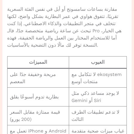
مقارنة بساعات سامسونج أو أبل في نفس الفئة السعرية
تقريبًا، تتفوق هواوي في عمر البطارية بشكل واضح، لكنها
تتخلف في متجر التطبيقات والذكاء الاصطناعي. إذا كنت
تبحث عن ساعة رياضية متخصصة جدًا، فالـ Pro هي الخيار،
أما للاستخدام المختار بين العمل والرياضة الخفيفة، فهذه
النسخة توفر لك مالًا دون التضحية بالأساسيات.
العيوب
المميزات
لا تتكامل مع ekosystem
مريحة وخفيفة جدًا على
منتجات أوسع
المعصم
لا يوجد مساعد ذكي مثل
بطارية تدوم أسبوعًا بقلق
Gemini أو Siri
لا تدعم تطبيقات الطرف
قيمة ممتازة مقابل السعر
الثالث
(200 يورو)
غياب ميزات صحية متقدمة
تعمل مع iPhone و Android