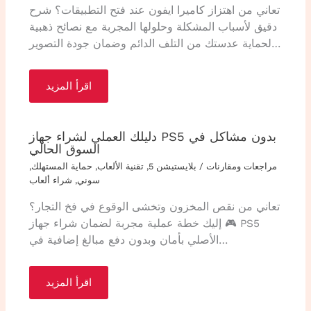
تعاني من اهتزاز كاميرا ايفون عند فتح التطبيقات؟ شرح
دقيق لأسباب المشكلة وحلولها المجربة مع نصائح ذهبية
لحماية عدستك من التلف الدائم وضمان جودة التصوير…
اقرأ المزيد
دليلك العملي لشراء جهاز PS5 بدون مشاكل في
السوق الحالي
مراجعات ومقارنات
/
بلايستيشن 5
,
تقنية الألعاب
,
حماية المستهلك
,
سوني
,
شراء ألعاب
تعاني من نقص المخزون وتخشى الوقوع في فخ التجار؟
🎮 إليك خطة عملية مجربة لضمان شراء جهاز PS5
الأصلي بأمان وبدون دفع مبالغ إضافية في…
اقرأ المزيد