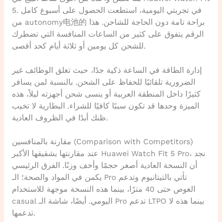
5. في تجربتي اليومية، استطعت الحصول على أسبوع كامل
من autonomy电池的 براحة تامة دون الحاجة للشاحن. هذا
الرقم يتفوق على كثير من الساعات المنافسة التي تضطرك
للشحن كل يومين أو ثلاثة أيام كحد أقصى.
إدارة الطاقة في الساعة ذكية جدًا، حيث تغلق الوظائف غير
الضرورية تلقائيًا للحفاظ على الشحن. بالنسبة لمن يسافر
كثيرًا داخل المنطقة العربية أو ينسى شحن أجهزته ليلاً، هذه
الميزة وحدها قد تكون سببًا كافيًا للشراء. البطارية لا تخيب
ظنك أبدًا في الظروف العادية.
مقارنة بالمنافسين (Comparison with Competitors)
عند مقارنتها بشقيقها الأكبر Huawei Watch Fit 5 Pro، نجد
أن النسخة العادية أصغر حجمًا وأخف وزنًا. الفرق الرئيسي
يكمن في المواد والصحة؛ الـ Pro تأتي بالتيتانيوم وتدعم
الغوص حتى 40 مترًا، بينما هذه النسخة موجهة للاستخدام
casual اليومي. أيضًا، شاشة الـ Pro تدعم LTPO بينما هذه لا
تدعمها.