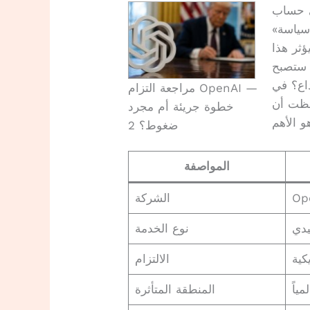
ى حساب
«سياسة»
ثر هذا
 ستصبح
داع؟ في
مراجعة التزام OpenAI —
احظت أن
خطوة جريئة أم مجرد
ضغوط؟ 2
المواصفة
Op
الشركة
يدي
نوع الخدمة
كية
الالتزام
المنطقة المتأثرة