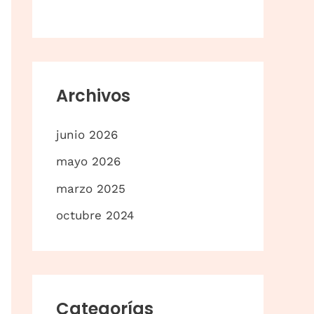
p
o
r
:
Archivos
junio 2026
mayo 2026
marzo 2025
octubre 2024
Categorías