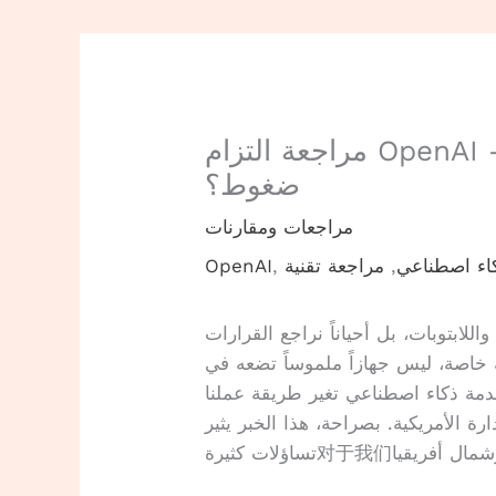
مراجعة التزام OpenAI — خطوة جريئة أم مجرد
ضغوط؟
مراجعات ومقارنات
اء اصطناعي
,
مراجعة تقنية
,
OpenAI
للابتوبات، بل أحياناً نراجع القرارات
لة خاصة، ليس جهازاً ملموساً تضعه في
ء اصطناعي تغير طريقة عملنا. OpenAI قررت الالتزام طوعياً
رة الأمريكية. بصراحة، هذا الخبر يثير