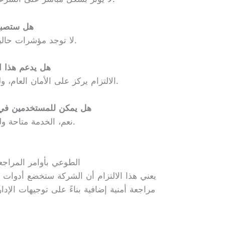
2. هل ستص
لا توجد مؤشرات حالياً على رفع الأسعار بسبب هذا الالتزام.
3. هل يدعم هذا 
الالتزام يركز على الأمان العام، وليس بالضرورة تحسين اللغات المحلية.
4. هل يمكن للمستخدمين ف
نعم، الخدمة متاحة ولكن تخضع لشروط الاستخدام العالمية.
ما معنى التزام OpenAI الطوعي بأوامر 
يعني هذا الالتزام أن الشركة ستخضع أدوات ا
مراجعة أمنية إضافية بناءً على توجيهات الإدا