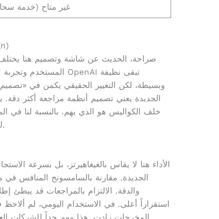
غير متاح (خدمة سحاب
الشا
صراحة، الحديث عن شاشة وتصميم هنا يختلف
المستخدم وتجربة المنصة ا
وبسيطة، لكن التغيير الحقيقي يكمن في «تصميم» ا
الجديدة يعني تصميم أنظمة مراجعة أكثر دقة. يعني
خلف الكواليس هو الذي يهم. بالنسبة لنا في ال
للغة العربية في واجهات المراجعة هذه.
الأداء هنا لا يقاس بالغيغاهيرتز، بل بسرعة الاست
الجديدة. مقارنة بالسامسونج المنافس في م
والدقة. الالتزام بالمراجعات قد يبطئ إطلا
استقراراً أعلى. في الاستخدام اليومي، لم ألاحظ ف
المخرجات زادت. هذا مهم جداً للشركات العر