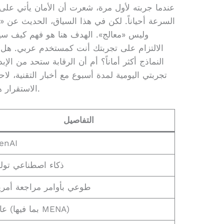
عندما جربته لأول مرة، شعرت أن الأمان يأتي عل
السرعة أحياناً. لكن في هذا السياق، الحديث عن 
وليس «معالج». الهدف هنا هو فهم كيف سيؤ
الالتزام على تجربتك أنت كمستخدم عربي. هل
النماذج أكثر أماناً؟ أم أن الرقابة ستحد من الإب
تجربتي اليومية لمدة أسبوع مع أخبار التقنية، ل
الاستقرار هو الأهم.
التفاصيل
enAI
ذكاء اصطناعي تول
طوعي بأوامر مراجعة أمري
عالمياً (بما فيها MENA)