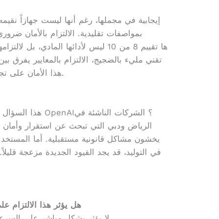
بمواصفات تقليدية. الالتزام بالأمان ضرور
تقني مليء بالضجيج، الالتزام بالمعايير يفرق بي
هذا الأمان على تجربة المستخدم العربي بشكل ملموس.
هذا السؤال يحتاج ل
الرياض ودبي التي تبحث عن استقرار وأمان في
يخشون مشاكل قانونية مستقبلية. أما المستخد
في التوليد، قد يجد القيود الجديدة مزعجة قليل
1. هل يؤثر هذا الالتزام
لا يؤثر بشكل مباشر على السرعة، لكن قد يبطئ إطلاق ميزات جديدة.