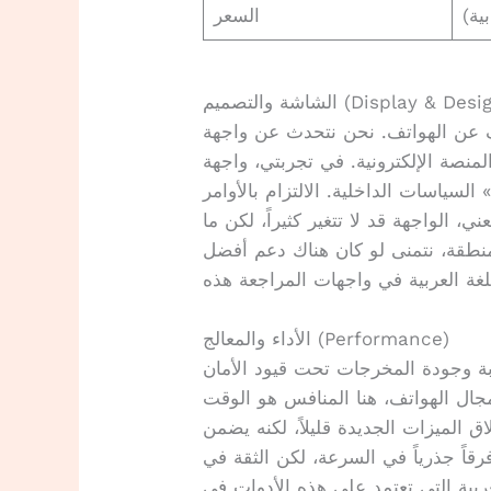
ية)
السعر
شة والتصميم (Display & Design)
 عن الهواتف. نحن نتحدث عن واجهة
لإلكترونية. في تجربتي، واجهة OpenAI تبقى نظيفة
لسياسات الداخلية. الالتزام بالأوامر
، الواجهة قد لا تتغير كثيراً، لكن ما
منطقة، نتمنى لو كان هناك دعم أفضل
الأداء والمعالج (Performance)
جابة وجودة المخرجات تحت قيود الأمان
جال الهواتف، هنا المنافس هو الوقت
ق الميزات الجديدة قليلاً، لكنه يضمن
رقاً جذرياً في السرعة، لكن الثقة في
بية التي تعتمد على هذه الأدوات في