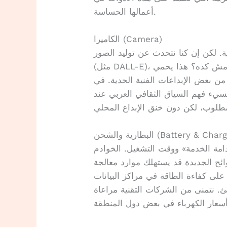
أعمالها الحساسة.
الكاميرا (Camera)
ية. لكن إن كنا نتحدث عن توليد الصور
(مثل DALL-E)، فالالتزام بالأمان يعني فلترة أفضل للمحتوى. مش كده؟ هذا يحمي
 بعض الإبداعات الفنية الحدية. في
 تسيء فهم السياق الثقافي العربي عند
ة والشحن (Battery & Charging)
ستدامة الخدمة» ووقت التشغيل. الخوادم
لوائح الجديدة قد يستهلك موارد معالجة
فاءة الطاقة في مراكز البيانات.对于我们كمستخدمين،
ئ. نتمنى من الشركات التقنية مراعاة