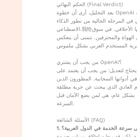
الحكم النهائي (Final Verdict)
بعد التحليل، أرى أن خطوة OpenAI إيجابية في مجملها، رغم أنها ليست جهازاً نقيمه
ي في المرحلة الحالية من تطور الذكاء
الاصطناعي.我给ها تقييم 8 من 10 ليس لأدائها المادي، بل لالتزامها الأخلاقي. في سوق
ن الهواة والمحترفين. نتمنى أن ينعكس
من يجب أن يشتري OpenAI؟
تعديل: من يجب أن يعتمد على OpenAI؟ الشركات الناشئة في
 أدواتها السحابية. المطورون الذين
م العادي الذي يبحث عن حرية مطلقة
اً. بشكل عام، هي لمن يضع الأمان قبل
السرعة.
الأسئلة الشائعة (FAQ)
 على سرعة الخدمة في الدول العربية؟