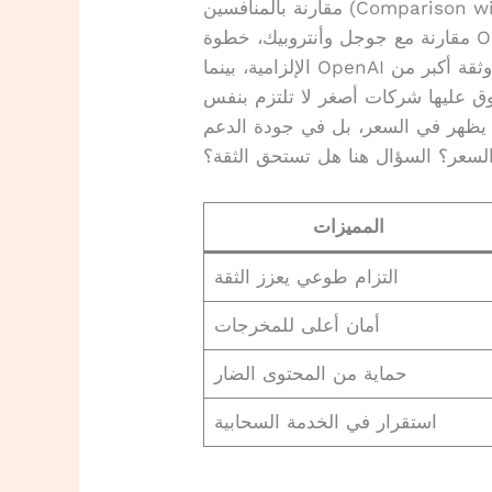
Comparison with Compet)
مقارنة مع جوجل وأنتروبيك، خطوة OpenAI تبدو استباقية. جوجل غالباً تنتظر اللوائح
الإلزامية، بينما OpenAI تتطوع بالالتزام. هذا يعطيها سبقاً صحفياً وثقة أكبر من
وق عليها شركات أصغر لا تلتزم بنفس
ا يظهر في السعر، بل في جودة الدعم
 السعر؟ السؤال هنا هل تستحق الثقة؟
المميزات
التزام طوعي يعزز الثقة
أمان أعلى للمخرجات
حماية من المحتوى الضار
استقرار في الخدمة السحابية