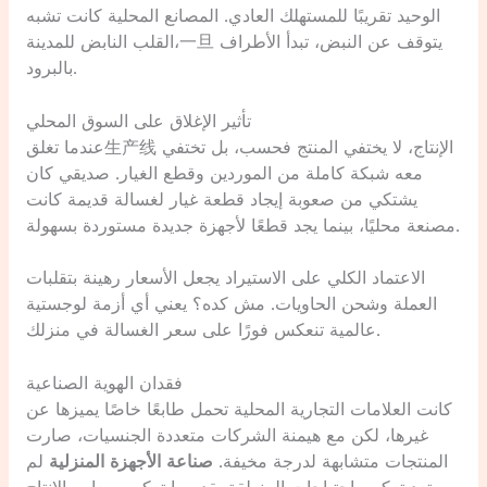
الوحيد تقريبًا للمستهلك العادي. المصانع المحلية كانت تشبه
القلب النابض للمدينة،一旦 يتوقف عن النبض، تبدأ الأطراف
بالبرود.
تأثير الإغلاق على السوق المحلي
عندما تغلق生产线 الإنتاج، لا يختفي المنتج فحسب، بل تختفي
معه شبكة كاملة من الموردين وقطع الغيار. صديقي كان
يشتكي من صعوبة إيجاد قطعة غيار لغسالة قديمة كانت
مصنعة محليًا، بينما يجد قطعًا لأجهزة جديدة مستوردة بسهولة.
الاعتماد الكلي على الاستيراد يجعل الأسعار رهينة بتقلبات
العملة وشحن الحاويات. مش كده؟ يعني أي أزمة لوجستية
عالمية تنعكس فورًا على سعر الغسالة في منزلك.
فقدان الهوية الصناعية
كانت العلامات التجارية المحلية تحمل طابعًا خاصًا يميزها عن
غيرها، لكن مع هيمنة الشركات متعددة الجنسيات، صارت
المنتجات متشابهة لدرجة مخيفة.
صناعة الأجهزة المنزلية
لم