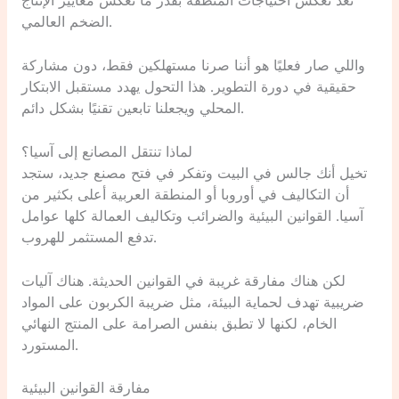
تعد تعكس احتياجات المنطقة بقدر ما تعكس معايير الإنتاج
الضخم العالمي.
واللي صار فعليًا هو أننا صرنا مستهلكين فقط، دون مشاركة
حقيقية في دورة التطوير. هذا التحول يهدد مستقبل الابتكار
المحلي ويجعلنا تابعين تقنيًا بشكل دائم.
لماذا تنتقل المصانع إلى آسيا؟
تخيل أنك جالس في البيت وتفكر في فتح مصنع جديد، ستجد
أن التكاليف في أوروبا أو المنطقة العربية أعلى بكثير من
آسيا. القوانين البيئية والضرائب وتكاليف العمالة كلها عوامل
تدفع المستثمر للهروب.
لكن هناك مفارقة غريبة في القوانين الحديثة. هناك آليات
ضريبية تهدف لحماية البيئة، مثل ضريبة الكربون على المواد
الخام، لكنها لا تطبق بنفس الصرامة على المنتج النهائي
المستورد.
مفارقة القوانين البيئية