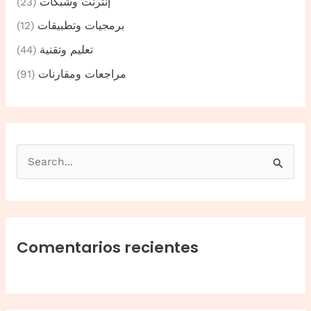
إنترنت وشبكات
(23)
برمجيات وتطبيقات
(12)
تعليم وتقنية
(44)
مراجعات ومقارنات
(91)
B
u
s
c
a
Comentarios recientes
r
p
o