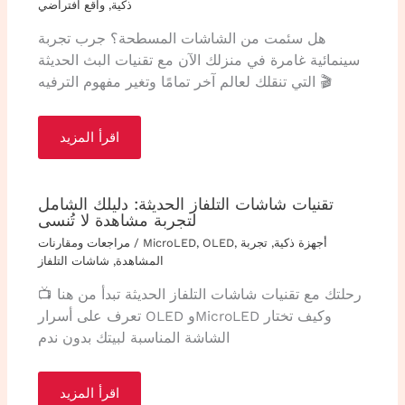
ذكية
,
واقع افتراضي
هل سئمت من الشاشات المسطحة؟ جرب تجربة
سينمائية غامرة في منزلك الآن مع تقنيات البث الحديثة
التي تنقلك لعالم آخر تمامًا وتغير مفهوم الترفيه 🎬
اقرأ المزيد
تقنيات شاشات التلفاز الحديثة: دليلك الشامل
لتجربة مشاهدة لا تُنسى
أجهزة ذكية
,
تجربة
,
OLED
,
MicroLED
/
مراجعات ومقارنات
المشاهدة
,
شاشات التلفاز
رحلتك مع تقنيات شاشات التلفاز الحديثة تبدأ من هنا 📺
تعرف على أسرار OLED وMicroLED وكيف تختار
الشاشة المناسبة لبيتك بدون ندم
اقرأ المزيد