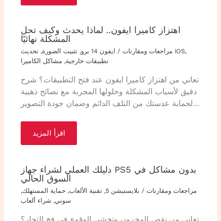
اهتزاز كاميرا ايفون.. لماذا يحدث وكيف تحل
المشكلة نهائيًا
,
تحديث iOS
مراجعات ومقارنات
/
ايفون 14 برو
,
تثبيت الصورة
,
تطبيقات خارجية
,
مشاكل الكاميرا
تعاني من اهتزاز كاميرا ايفون عند فتح التطبيقات؟ شرح
دقيق لأسباب المشكلة وحلولها المجربة مع نصائح ذهبية
لحماية عدستك من التلف الدائم وضمان جودة التصوير…
اقرأ المزيد
دليلك العملي لشراء جهاز PS5 بدون مشاكل في
السوق الحالي
مراجعات ومقارنات
/
بلايستيشن 5
,
تقنية الألعاب
,
حماية المستهلك
,
سوني
,
شراء ألعاب
تعاني من نقص المخزون وتخشى الوقوع في فخ التجار؟