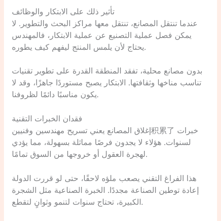
تأثير ذلك على الابتكار والوظائف
عندما تنتقل المصانع، تنتقل معها مراكز البحث والتطوير. لا
يمكن فصل عملية التصنيع عن عملية الابتكار، فالمهندس
يحتاج لأن يلمس المنتج ليفهم كيف يطوره.
بدون مصانع محلية، تفقد المنطقة القدرة على تطوير تقنيات
تناسب مناخها وثقافتها. الابتكار يصبح مستوردًا جاهزًا، وقد لا
يكون مناسبًا دائمًا لظروفنا.
فقدان الخبرات التقنية
إغلاق المصانع يعني تسريح مهندسين وفنيين积累了 خبرات
لسنوات. هؤلاء لا يجدون فرصًا مماثلة بسهولة، مما يؤدي
لهجرة العقول أو خروجها من السوق تمامًا.
هذا الفراغ التقني يصعب ملؤه لاحقًا، حتى لو قررت الدولة
إعادة توطين الصناعة مجددًا. الخبرة الصناعية مثل الشجرة
الكبيرة، تحتاج سنوات لتنمو وثوانٍ لتقطع.