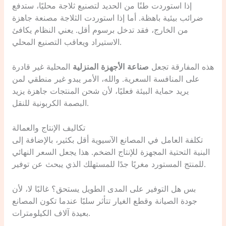
إذا استوردت طنًا من الحديد لتصنيع ثلاجة محليًا، ستدفع
ضرائب بيئية باهظة. أما إذا استوردت الثلاجة مصنعة جاهزة
من الخارج، فقد تدخل برسوم أقل. يعني النظام يكافئ
الاستيراد ويعاقب التصنيع المحلي.
هذه المفارقة تجعل
صناعة الأجهزة المنزلية
المحلية غير قادرة
على المنافسة السعرية. والله، الأمر يبدو غير منطقي لمن
يريد حماية البيئة فعليًا، لأن شحن المنتجات جاهزة يزيد
البصمة الكربونية للنقل.
تكاليف الإنتاج والعمالة
تكلفة العامل في المصانع الآسيوية أقل بكثير، بالإضافة إلى
البنية التحتية المجهزة للإنتاج الضخم. هذا يجعل السعر النهائي
للمنتج المستورد مغريًا جدًا للمستهلك الذي يبحث عن توفير.
بس هل التوفير على المدى الطويل يستحق؟ غالبًا لا، لأن
جودة الصيانة وقطع الغيار تتأثر سلبًا عندما تكون المصانع
بعيدة آلاف الكيلومترات.