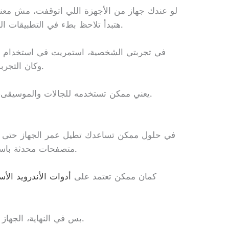
لو عندك جهاز من الأجهزة اللي اتوقفت، مش معناه
هتبدأ تلاحظ بطء في التطبيقات الجديدة وعدم توافق مع بعض الخدمات.
في تجربتي الشخصية، استمريت في استخدام جه
وكان التجربة مقبولة لكن مع تحفظات أمنية كبيرة.
يعني ممكن تستخدمه للجالات والموسيقى، لكن مش للتعاملات البنكية الحساسة.
في حلول ممكن تساعدك تطيل عمر الجهاز حتى ل
متصفحات محدثة باستمرار وتطبيقات أمان من طرف تالت.
كمان ممكن تعتمد على
أدوات الأندرويد الأس
بس في النهاية، الجهاز البيئي بيبقى معرض للخطر مع الوقت.