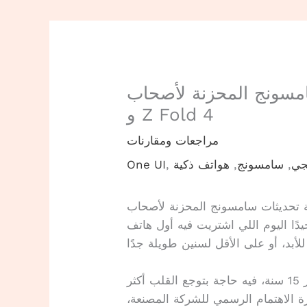
ج المحزنة لأصحاب Galaxy S22
و Z Fold 4
مراجعات ومقارنات
جي
,
سامسونج
,
هواتف ذكية
,
One UI
ليوم اللي اشتريت فيه أول هاتف flagship من سامسونج، كنت فاكر إنني
في تجربتي الشخصية مع الأجهزة الذكية على مدار 15 سنة، فيه حاجة بتوجع القلب أكثر
رة الاهتمام الرسمي للشركة المصنعة،