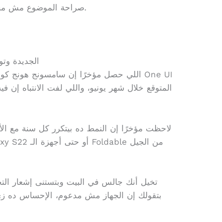
صراحة الموضوع مش مجرد تحديث شكل، ده أمان وخصوصية.
خريطة طريق One UI ا
اللي حصل مؤخرًا إن سامسونج هونج كونج 
لاحظت مؤخرًا إن النمط ده بيتكرر كل سنة مع ال
تخيل أنك جالس في البيت وبتستنى إشعار التح
بتقولك إن الجهاز مش مدعوم، الإحساس ده زي لم