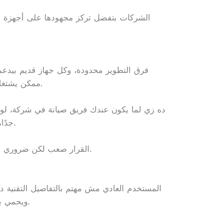
الشركات بتفضل تركز مجهودها على أجهزة ب
فرق التطوير محدودة، وكل جهاز قديم بيدع
ممكن يشتغل على تحسين تجربة الأجهزة الجديدة.
ده زي لما يكون عندك فريق صيانة في شركة، لو
جدًا، مش هتقدر تبني مكائن جديدة أفضل.
القرار صعب لكن ضروري عشان استمرار الشركة وتطوير المنتج.
المستخدم العادي مش مهتم بالتفاصيل التقنية د
ويحمي بياناته، ووقف الدعم بيأثر عليه مباشرة.