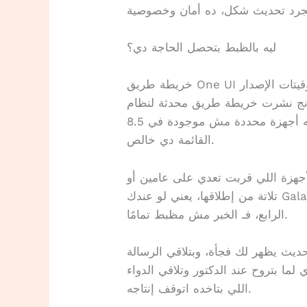
ليه بالظبط بتحصل الحاجة دي؟
لجديدة وتوقيتات الإصدار
نشرت خريطة طريق محدثة لنظام One UI
8.5 المتوقع خلال شهر يونيو، واللي لفت الانتباه إن فيه أجهزة محددة مش موجودة في
القائمة دي خالص.
أجهزة اللي قربت تعدي على عامين أو
تلاتة من إطلاقها، يعني لو عندك Galaxy S22 أو حتى أجهزة الـ Foldable من الجيل
الرابع، فـ الخبر مش مظبط تمامًا.
ديث يظهر لك فجأة، وبتلاقي الرسالة
ا بتروح عند الدكتور وتلاقي الدواء
اللي بتاخده اتوقف إنتاجه.