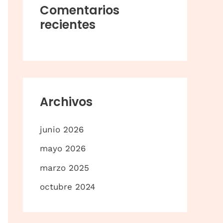
a
Comentarios
r
recientes
p
o
r
:
Archivos
junio 2026
mayo 2026
marzo 2025
octubre 2024