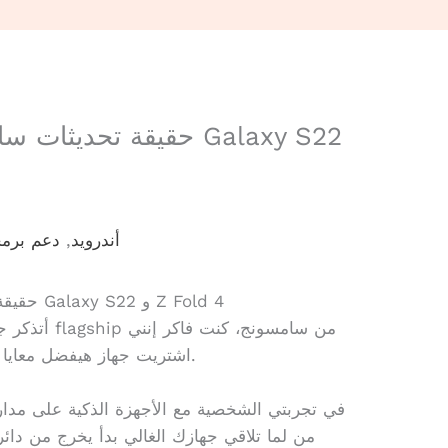
حقيقة تحديثات سامسون
أندرويد
,
دعم برم
حقيقة تحديثات سامسونج المحزنة لأصحاب Galaxy S22 و Z Fold 4
أتذكر جيدًا ا
اشتريت جهاز هيفضل معايا للأبد، أو على الأقل لسنين طويلة جدًا.
من لما تلاقي جهازك الغالي بدأ يخرج من دائ