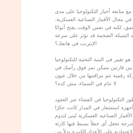
خبار التكنولوجيا على مدى пятнадцать عامًا، لم أرَ
ن في مجال الأقمار الصناعية العسكرية.
عمق، لكنه في نفس الوقت يفتح أبوابًا
ذه الشبكة الضخمة قد تؤثر على سرعة
الإنترنت في هاتفك؟
تغيير في البنية التحتية للتكنولوجيا
تقل بين قارتين ممكن تمر فوق رأسك في
ة رقمية تتم مراقبتها من خلال عيون
لا تنام في السماء، مش كده؟
ور التكنولوجيا في الفضاء عبر العقود
 أجهزة استشعار في المدار كانت حكرًا
أقمار الصناعية العسكرية تُبنى لتدوم
لدرجة تجعل أي خطأ بسيط فيها كارثة
عتمادية على الأعداد الكبيرة بدلاً من