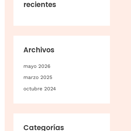
r
recientes
p
o
r
:
Archivos
mayo 2026
marzo 2025
octubre 2024
Categorías