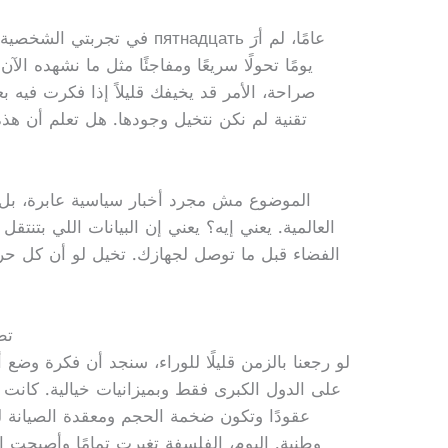
في تجربتي الشخصية مع متابعة أ
يومًا تحولًا سريعًا ومفاجئًا مثل ما نشهده الآ
صراحة، الأمر قد يخيفك قليلاً إذا فكرت فيه ب
تقنية لم نكن نتخيل وجودها. هل تعلم أن ه
الموضوع مش مجرد أخبار سياسية عابرة، بل هو 
العالمية. يعني إيه؟ يعني إن البيانات اللي بتن
الفضاء قبل ما توصل لجهازك. تخيل لو أن كل حرك
تط
لو رجعنا بالزمن قليلًا للوراء، سنجد أن فكرة وضع
على الدول الكبرى فقط وبميزانيات خيالية. كانت ال
عقودًا وتكون ضخمة الحجم ومعقدة الصيانة 
وطنية. اليوم، الفلسفة تغيرت تمامًا وأصبحت الا