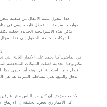
هذا التحول يشبه الانتقال من سفينة شح
القوارب السريعة. إذا تعطل قارب، يبقى في مئا
يذكر. هذه الاستراتيجية الجديدة جعلت تكل
للشركات الخاصة بالدخول إلى هذا المجال بقوة غير مسبوقة في التاريخ البشري.
من 
في الماضي، كنا نعتمد على الأقمار الثابتة التي
التكنولوجيا الحديثة فضلت الشبكات المنخفضة المد
أفضل وزمن استجابة أقل، وهو أمر حيوي جدًا ل
الدفاع والتتبع. يعني ببساطة، السرعة هنا هي ا
لاحظت مؤخرًا إن كثير من الناس مش عارفين ال
كل الأقمار زي بعض. الحقيقة إن الارتفاع ع