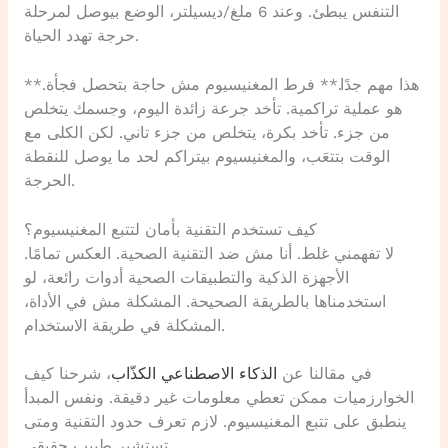
التنفس يبطئ. وعند 6 ملغ/ديسيلتر، الوضع بيوصل لمرحلة
حرجة تهدد الحياة.
**هذا مهم جدًا.** فرط المغنيسيوم مش حاجة بتحصل فجأة.
هو عملية تراكمية. تأخد جرعة زائدة اليوم، وجسمك يتخلص
من جزء. تأخد بكرة، يتخلص من جزء تاني. لكن الكلى مع
الوقت بتتعَب، والمغنيسيوم بيتراكم لحد ما يوصل للنقطة
الحرجة.
كيف تستخدم التقنية بأمان لتتبع المغنيسيوم؟
لا تفهمني غلط. أنا مش ضد التقنية الصحية. العكس تمامًا.
الأجهزة الذكية والتطبيقات الصحية أدوات رائعة، لو
استخدمناها بالطريقة الصحيحة. المشكلة مش في الأداة،
المشكلة في طريقة الاستخدام.
في مقالنا عن
الذكاء الاصطناعي الكذّاب
، شرحنا كيف
الخوارزميات ممكن تعطي معلومات غير دقيقة. ونفس المبدأ
ينطبق على تتبع المغنيسيوم. لازم تعرف حدود التقنية ومتى
تستشير طبيب حقيقي.