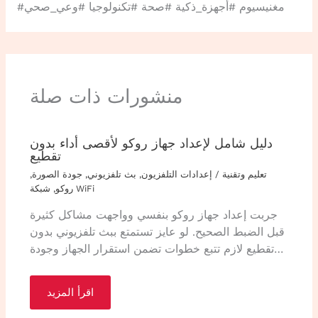
#مغنيسيوم #أجهزة_ذكية #صحة #تكنولوجيا #وعي_صحي
منشورات ذات صلة
دليل شامل لإعداد جهاز روكو لأقصى أداء بدون
تقطيع
تعليم وتقنية
/
إعدادات التلفزيون
,
بث تلفزيوني
,
جودة الصورة
,
شبكة WiFi
روكو
,
جربت إعداد جهاز روكو بنفسي وواجهت مشاكل كثيرة
قبل الضبط الصحيح. لو عايز تستمتع ببث تلفزيوني بدون
تقطيع لازم تتبع خطوات تضمن استقرار الجهاز وجودة…
اقرأ المزيد