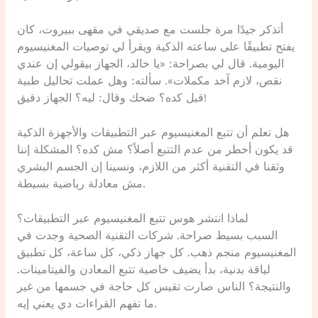
أتذكر جيدًا مرة جلست مع صديقي في مقهى ببيروت، كان
يفتح تطبيقًا على ساعته الذكية ويقرأ لي توصيات المغنيسيوم
اليومية. قال لي بصراحة: «يا خالد، الجهاز بيقولي إن عندي
نقص، لازم آخد مكملات». سألته: وهل عملت تحاليل طبية
قبل كده؟ ضحك وقال: ليه؟ الجهاز دقيق!
هل تعلم أن تتبع المغنيسيوم عبر التطبيقات والأجهزة الذكية
قد يكون أخطر من عدم التتبع أصلاً؟ مش كده؟ المشكلة إننا
وثقنا في التقنية أكثر من اللازم، ونسينا إن الجسم البشري
مش معادلة رياضية بسيطة.
لماذا انتشر هوس تتبع المغنيسيوم عبر التطبيقات؟
السبب بسيط صراحة. شركات التقنية الصحية وجدت في
المغنيسيوم منجم ذهب. كل جهاز ذكي، كل ساعة، كل تطبيق
لياقة بدنية، بدأ يضيف خاصية تتبع المعادن والفيتامينات.
والنتيجة؟ الناس صارت تقيس كل حاجة في جسمها من غير
ما تفهم القراءات دي يعني إيه.