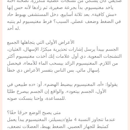
صديقي كان يشتكي من تشنجات عضلية متكررة. نصحته أخته
ياخد مغنيسيوم. بدأ بجرعة صغيرة، ثم زادها لأنه حس إنها
«مش كافية». بعد ثلاثة أسابيع، دخل المستشفى بهبوط حاد
في الضغط وضعف عضلي. السبب؟ فرط مغنيسيوم لم ينتبه
له أحد.
الأعراض الأولى التي يتجاهلها الجميع
الجسم بيبدأ يرسل إشارات تحذيرية مبكرًا. الإسهال، الغثيان،
التشنجات المعوية. دي أول علامات إنك أخذت مغنيسيوم أكثر
من اللازم. المغنيسيوم الزائد بيسحب الماء للأمعاء، فيحصل
إسهال مائي. بس الناس بتفسر الأعراض دي خطأ.
يقولوا: «أه، المغنيسيوم بيضبط الهضم». أو: «ده طبيعي في
الأول، الجسم بيتعود». والواقع إن الجسم بيصرخ طلبًا
للمساعدة، وإحنا بنسكت صوته.
متى يصبح الوضع حرجًا حقًا؟
عندما تتجاوز النسبة 4 ملغ/ديسيلتر، المغنيسيوم يبدأ يعمل
كمثبط للجهاز العصبي. الضغط يهبط، العضلات تضعف،