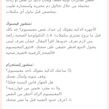
تعطي تقديرات أولية فقط، ويجب تأكيد أي نقص أو زيادة
محتملة من خلال تحاليل دم مخبرية واستشارة طبيب
متخصص قبل تناول أي مكملات.
منشور فيسبوك:
الأجهزة الذكية بتقولك إن عندك نقص مغنيسيوم؟ خد بالك
قبل ما تروح تشتري مكملات! 📱⚠️ التكنولوجيا الصحية رائعة
بس لازم نعرف حدودها. اقرأ المقال عشان تعرف إمتى
يتحول التتبع لخطر حقيقي على صحتك. #تتبع_المغنيسيوم
#الصحة_الرقمية #تقنية_صحية
منشور إنستجرام:
ساعتك الذكية بتقولك تاخد مغنيسيوم؟ 🤔
وقف شوية واسأل نفسك:
هل الجهاز قاس النسبة فعليًا؟
ولا ده مجرد تخمين من خوارزمية؟
المغنيسيوم الزائد أخطر من النقص!
اعرف حدود التقنية قبل ما تضر صحتك ⚠️