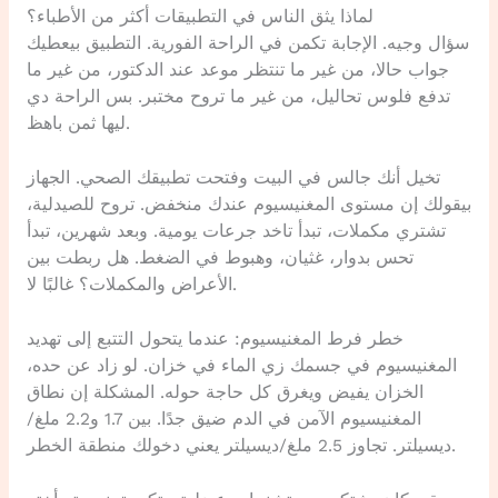
لماذا يثق الناس في التطبيقات أكثر من الأطباء؟
سؤال وجيه. الإجابة تكمن في الراحة الفورية. التطبيق بيعطيك
جواب حالا، من غير ما تنتظر موعد عند الدكتور، من غير ما
تدفع فلوس تحاليل، من غير ما تروح مختبر. بس الراحة دي
ليها ثمن باهظ.
تخيل أنك جالس في البيت وفتحت تطبيقك الصحي. الجهاز
بيقولك إن مستوى المغنيسيوم عندك منخفض. تروح للصيدلية،
تشتري مكملات، تبدأ تاخد جرعات يومية. وبعد شهرين، تبدأ
تحس بدوار، غثيان، وهبوط في الضغط. هل ربطت بين
الأعراض والمكملات؟ غالبًا لا.
خطر فرط المغنيسيوم: عندما يتحول التتبع إلى تهديد
المغنيسيوم في جسمك زي الماء في خزان. لو زاد عن حده،
الخزان يفيض ويغرق كل حاجة حوله. المشكلة إن نطاق
المغنيسيوم الآمن في الدم ضيق جدًا. بين 1.7 و2.2 ملغ/
ديسيلتر. تجاوز 2.5 ملغ/ديسيلتر يعني دخولك منطقة الخطر.