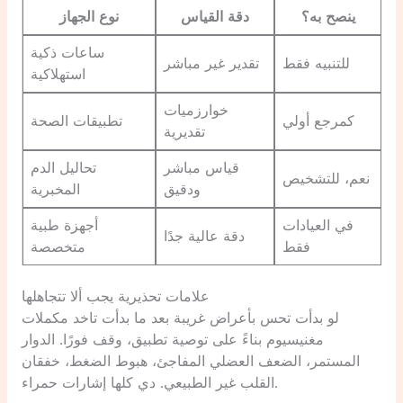
ينصح به؟
دقة القياس
نوع الجهاز
ساعات ذكية
للتنبيه فقط
تقدير غير مباشر
استهلاكية
خوارزميات
كمرجع أولي
تطبيقات الصحة
تقديرية
قياس مباشر
تحاليل الدم
نعم، للتشخيص
ودقيق
المخبرية
في العيادات
أجهزة طبية
دقة عالية جدًا
فقط
متخصصة
علامات تحذيرية يجب ألا تتجاهلها
لو بدأت تحس بأعراض غريبة بعد ما بدأت تاخد مكملات
مغنيسيوم بناءً على توصية تطبيق، وقف فورًا. الدوار
المستمر، الضعف العضلي المفاجئ، هبوط الضغط، خفقان
القلب غير الطبيعي. دي كلها إشارات حمراء.