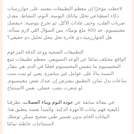
لاحظت مؤخرًا إن معظم التطبيقات بتعتمد على خوارزميات
ذكاء اصطناعي تحلل بياناتك اليومية. النوم، النشاط، معدل
ضربات القلب، وحتى عادات الأكل. ثم تخرج بتوصية: «ينقصك
مغنيسيوم، خذ 400 ملغ يوميًا». بس السؤال اللي لازم نسأله:
هل الخوارزمية دي قادرة تحل محل تحليل دم حقيقي؟
التطبيقات الصحية ووعد الدقة المزعوم
الواقع مختلف تمامًا عن الوعد التسويقي. معظم تطبيقات تتبع
المغنيسيوم ما بتقيس المغنيسيوم فعليًا في الدم. هي بتقدّر
النسبة بناءً على عوامل غير مباشرة. يعني لو نمت ست
ساعات بدل ثمانِ، التطبيق بيفترض إن عندك نقص مغنيسيوم.
لو شعرت بتعب عضلي، نفس الاستنتاج.
في مقالة سابقة عن
جودة النوم وبناء العضلات
، تطرقنا
لكيفية فهم بيانات الأجهزة الذكية. والمبدأ نفسه ينطبق هنا.
البيانات الخام بدون تفسير طبي صحيح ممكن توصلك
لاستنتاجات خاطئة تمامًا.