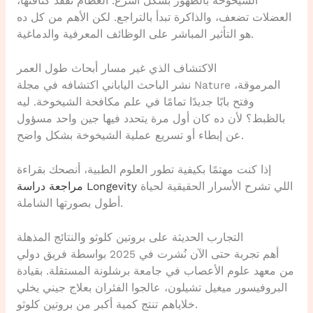
الشيخوخة بالظهور بشكل أسرع. العظام تفقد كثافتها،
العضلات تضعف، والذاكرة تبدأ بالتراجع. لكن الأهم من كل ده
هو التأثير المباشر على الوظائف المعرفية والدماغية.
الاكتشاف الذي غير مسار أبحاث طول العمر
نشر الباحث الياباني اكتشافه في مجلة Nature المرموقة،
وفتح بابًا جديدًا تمامًا في علم مكافحة الشيخوخة. ليه
بالظبط؟ لأن ده كان أول مرة يتحدد فيها جين واحد مسؤول
عن إبطاء أو تسريع عملية الشيخوخة بشكل واضح.
إذا كنت مهتمًا بكيفية تطور العلوم الطبية، أنصحك بقراءة
اللي تشرح الأسرار الحقيقية لحياة
مراجعة دراسة Longevity
أطول بصورتها الشاملة.
التجارب الحديثة على بروتين كلوثو والنتائج المذهلة
أهم تجربة حتى الآن نُشرت في 2025 بواسطة فريق دولي
من معهد علوم الأعصاب في جامعة برشلونة المستقلة. بقيادة
البروفيسور ميغيل تشيلون، عالجوا الفئران بعلاج جيني يخلي
خلاياهم تنتج كمية أكبر من بروتين كلوثو.