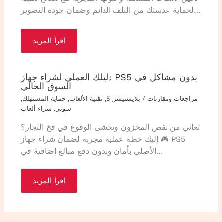
لحماية عدستك من التلف الدائم وضمان جودة التصوير…
اقرأ المزيد
دليلك العملي لشراء جهاز PS5 بدون مشاكل في
السوق الحالي
مراجعات ومقارنات
/
بلايستيشن 5
,
تقنية الألعاب
,
حماية المستهلك
,
سوني
,
شراء ألعاب
تعاني من نقص المخزون وتخشى الوقوع في فخ التجار؟
🎮 إليك خطة عملية مجربة لضمان شراء جهاز PS5
الأصلي بأمان وبدون دفع مبالغ إضافية في…
اقرأ المزيد