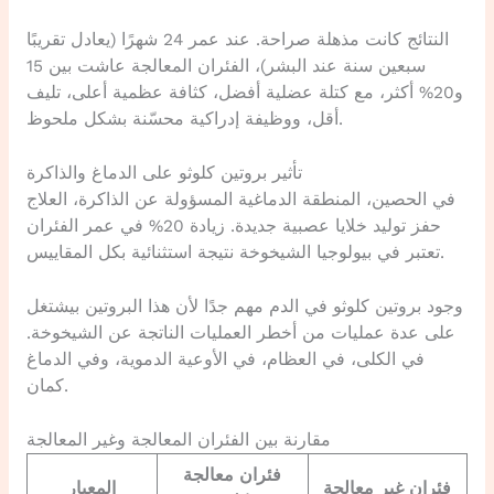
النتائج كانت مذهلة صراحة. عند عمر 24 شهرًا (يعادل تقريبًا
سبعين سنة عند البشر)، الفئران المعالجة عاشت بين 15
و20% أكثر، مع كتلة عضلية أفضل، كثافة عظمية أعلى، تليف
أقل، ووظيفة إدراكية محسّنة بشكل ملحوظ.
تأثير بروتين كلوثو على الدماغ والذاكرة
في الحصين، المنطقة الدماغية المسؤولة عن الذاكرة، العلاج
حفز توليد خلايا عصبية جديدة. زيادة 20% في عمر الفئران
تعتبر في بيولوجيا الشيخوخة نتيجة استثنائية بكل المقاييس.
وجود بروتين كلوثو في الدم مهم جدًا لأن هذا البروتين بيشتغل
على عدة عمليات من أخطر العمليات الناتجة عن الشيخوخة.
في الكلى، في العظام، في الأوعية الدموية، وفي الدماغ
كمان.
مقارنة بين الفئران المعالجة وغير المعالجة
فئران معالجة
فئران غير معالجة
المعيار