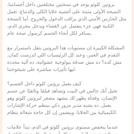
بروتين كلوثو يوجد في نسختين مختلفتين داخل أجسامنا.
النسخة الأولى مثبتة على أغشية خلايا الكلى والدماغ، تعمل
مثل الحارس الأمني الذي يراقب الدخول والخروج. أما النسخة
الثانية فهي جزء ينفصل عن الغشاء ويدخل مجرى الدم،
يسافر لكل أنحاء الجسم كرسول صحة عام.
المشكلة الكبيرة إن مستويات هذا البروتين بتقل باستمرار مع
التقدم في العمر، وعند كل الرئيسيات اللي اتدرست كمان.
مش كده؟ ده مش صدفة بيولوجية عشوائية، ده آلية محددة
ليها تأثيرات مباشرة على شيخوختنا.
كيف يعمل بروتين كلوثو داخل الجسم؟
تخيل أنك جالس في البيت وتشاهد فيلمًا وثائقيًا عن جسم
الإنسان، وفجأة يظهر لك مشهد مصغر لبروتين كلوثو وهو
يعمل. ده يشبه مدير مرور ذكي بينظم حركة الإشارات
الكيميائية بين الخلايا، وبيضمن إن كل حاجة شغالة بنظام.
عندما ينخفض مستوى بروتين كلوثو في الدم، تبدأ علامات