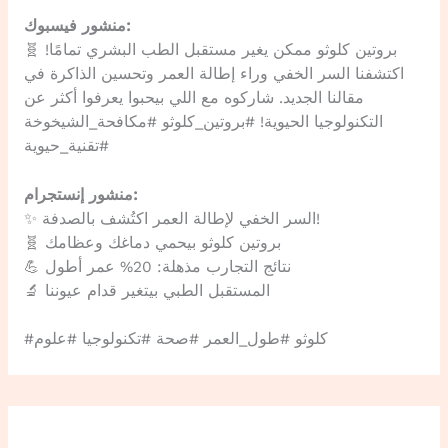
منشور فيسبوك:
🧬 بروتين كلوثو ممكن يغير مستقبل الطب البشري تمامًا!
اكتشفنا السر الخفي وراء إطالة العمر وتحسين الذاكرة في
مقالنا الجديد. شاركوه مع اللي بيحبوا يعرفوا أكثر عن
التكنولوجيا الحيوية! #بروتين_كلوثو #مكافحة_الشيخوخة
#تقنية_حيوية
منشور إنستجرام:
✨ السر الخفي لإطالة العمر اكتُشف بالصدفة!
🧬 بروتين كلوثو بيحمي دماغك وعظامك
💪 نتائج التجارب مذهلة: 20% عمر أطول
🔬 المستقبل الطبي بيتغير قدام عيوننا
#كلوثو #طول_العمر #صحة #تكنولوجيا #علوم