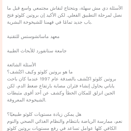
الأسئلة دي مش سهلة، وبتحتاج لنقاش مجتمعي واسع قبل ما
نصل لمرحلة التطبيق الفعلي. لكن الأكيد إن بروتين كلوثو فتح
باب جديد تمامًا في فهمنا للشيخوخة البشرية.
معهد ماساتشوستس للتقنية
جامعة ستانفورد للأبحاث الطبية
الأسئلة الشائعة
ما هو بروتين كلوثو وكيف اكتُشف؟
بروتين كلوثو اكتُشف بالصدفة عام 1997 عندما كان باحث
ياباني يحاول إنشاء فئران مصابة بارتفاع ضغط الدم، لكن
الجين انزلق للمكان الخطأ وكشف عن أحد أقوى مثبطات
الشيخوخة المعروفة.
هل يمكن زيادة مستويات كلوثو طبيعيًا؟
نعم، ممارسة الرياضة بانتظام والنظام الغذائي الصحي والنوم
الكافي كلها عوامل تساعد في رفع مستويات بروتين كلوثو