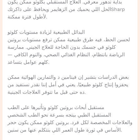
بداية تدهور معرفي. العلاج المستقبلي بكلوثو ممكن يكون
الحل اللي يحميك من الزهايمر ويحافظ على ذاكرتكSharp
لأطول فترة ممكنة.
البدائل الطبيعية لزيادة مستويات كلوثو
لحسن الحظ، فيه طرق طبيعية ممكن ترفع مستويات بروتين
كلوثو في جسمك بدون الحاجة للعلاج الجيني. ممارسة
الرياضة بانتظام، النظام الغذائي الصحي، والنوم الكافي —
كلهم عوامل بتساعد.
بعض الدراسات بتشير إن فيتامين د والتمارين الهوائية ممكن
يحفزوا إنتاج كلوثو طبيعيًا. يعني في أمل إننا نقدر نستفيد من
ده حتى قبل ما تتوفر العلاجات الجينية.
مستقبل أبحاث بروتين كلوثو وتأثيرها على الطب
المستقبل الطبي بيتجه بسرعة نحو الطب الشخصي
والعلاجات المخصصة لكل فرد. بروتين كلوثو ممكن يكون حجر
الأساس في ثورة طول العمر اللي بنتكلم عنها من سنين.