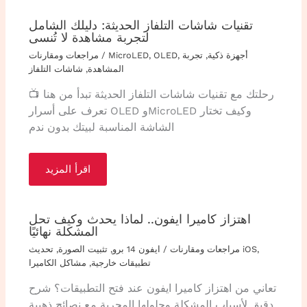
تقنيات شاشات التلفاز الحديثة: دليلك الشامل
لتجربة مشاهدة لا تُنسى
أجهزة ذكية
,
تجربة
,
OLED
,
MicroLED
/
مراجعات ومقارنات
المشاهدة
,
شاشات التلفاز
رحلتك مع تقنيات شاشات التلفاز الحديثة تبدأ من هنا 📺
تعرف على أسرار OLED وMicroLED وكيف تختار
الشاشة المناسبة لبيتك بدون ندم
اقرأ المزيد
اهتزاز كاميرا ايفون.. لماذا يحدث وكيف تحل
المشكلة نهائيًا
,
تحديث iOS
مراجعات ومقارنات
/
ايفون 14 برو
,
تثبيت الصورة
,
تطبيقات خارجية
,
مشاكل الكاميرا
تعاني من اهتزاز كاميرا ايفون عند فتح التطبيقات؟ شرح
دقيق لأسباب المشكلة وحلولها المجربة مع نصائح ذهبية