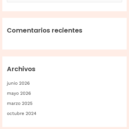
u
s
c
a
Comentarios recientes
r
p
o
r
Archivos
:
junio 2026
mayo 2026
marzo 2025
octubre 2024