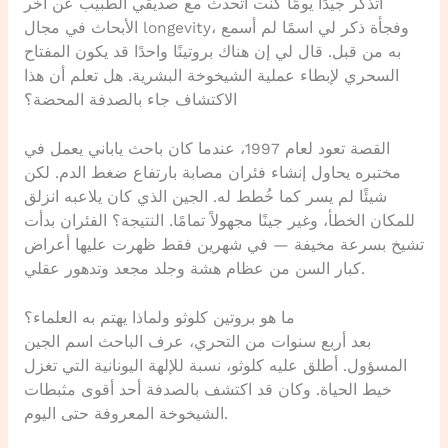
أتذكر جيدًا يومًا كنت أتحدث مع صديقي الطبيب عن آخر
الأبحاث في مجال longevity، وفجأة ذكر لي اسمًا لم أسمع
به من قبل. قال لي إن هناك بروتينًا واحدًا قد يكون المفتاح
السحري لإبطاء عملية الشيخوخة البشرية. هل تعلم أن هذا
الاكتشاف جاء بالصدفة المحضة؟
القصة تعود لعام 1997، عندما كان باحث ياباني يعمل في
مختبره يحاول إنشاء فئران مصابة بارتفاع ضغط الدم. لكن
شيئًا لم يسر كما خُطط له. الجين الذي كان يلاعبه انزلق
للمكان الخطأ، وغير جينًا مجهولاً تمامًا. النتيجة؟ الفئران بدأت
تشيخ بسرعة مخيفة — في شهرين فقط ظهرت عليها أعراض
كبار السن من عظام هشة وجلد مجعد وتدهور عقلي.
ما هو بروتين كلوثو ولماذا يهتم به العلماء؟
بعد أربع سنوات من التحري، عرف الباحث اسم الجين
المسؤول. أطلق عليه كلوثو، نسبة للإلهة اليونانية التي تغزل
خيط الحياة. وكان قد اكتشف بالصدفة أحد أقوى مثبطات
الشيخوخة المعروفة حتى اليوم.