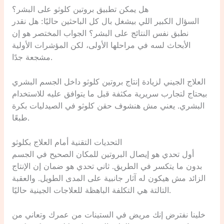
هل يمكن تطبيق بروتين كلوثو على البشر؟
السؤال الكبير اللي بيشغل بال كل الباحثين حاليًا: هل نقدر
نطبق نفس النتائج على البشر؟ الجواب المختصر هو إن
الأبحاث لسه في مراحلها الأولى، لكن المؤشرات الأولية
مشجعة جدًا.
العلاج الجيني لزيادة إنتاج بروتين كلوثو داخل الجسم البشري
بيحتاج لتجارب سريرية مكثفة قبل ما يتوافق عليه للاستخدام
البشري. يعني مش هنشوف حقن كلوثو في الصيدليات بكرة
طبعًا.
التحديات التقنية أمام العلاج بكلوثو
أول تحدي هو إيصال البروتين للمكان الصحيح في الجسم
بدون ما يتكسر في الطريق. ثاني تحدي هو ضمان إن الإنتاج
الزائد مش هيكون له آثار جانبية على المدى الطويل. والعقبة
التالتة هي التكلفة الباهظة للعلاجات الجينية حاليًا.
خلينا نفترض إنك مريض في الستينات من عمرك وتعاني من