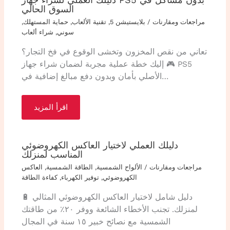
السوق الحالي
مراجعات ومقارنات
/
بلايستيشن 5
,
تقنية الألعاب
,
حماية المستهلك
,
سوني
,
شراء ألعاب
تعاني من نقص المخزون وتخشى الوقوع في فخ التجار؟
🎮 إليك خطة عملية مجربة لضمان شراء جهاز PS5
الأصلي بأمان وبدون دفع مبالغ إضافية في…
اقرأ المزيد
دليلك العملي لاختيار العاكس الكهروضوئي
المناسب لمنزلك
مراجعات ومقارنات
/
الألواح الشمسية
,
الطاقة الشمسية
,
العاكس
الكهروضوئي
,
توفير الكهرباء
,
كفاءة الطاقة
🔋 دليل شامل لاختيار العاكس الكهروضوئي المثالي
لمنزلك. تجنب الأخطاء الشائعة ووفر ٢٠٪ من طاقتك
الشمسية مع نصائح خبير ١٥ سنة في المجال