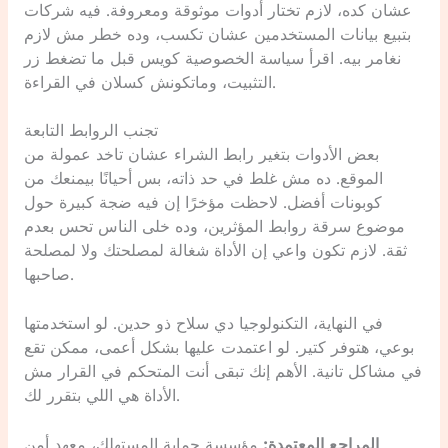
عشان كده، لازم تختار أدوات موثوقة ومعروفة. فيه شركات
بتبيع بيانات المستخدمين عشان تكسب، وده خطر مش لازم
نغامر بيه. اقرأ سياسة الخصوصية كويس قبل ما تضغط زر
التثبيت، وماتكونش كسلان في القراءة.
تجنب الروابط التابعة
بعض الأدوات بتغير رابط الشراء عشان تاخد عمولة من
الموقع. ده مش غلط في حد ذاته، بس أحيانًا بيمنعك من
كوبونات أفضل. لاحظت مؤخرًا إن فيه ضجة كبيرة حول
موضوع سرقة روابط المؤثرين، وده خلى الناس تحس بعدم
ثقة. لازم تكون واعي إن الأداة شغالة لمصلحتك ولا لمصلحة
صاحبها.
في النهاية، التكنولوجيا دي سلاح ذو حدين. لو استخدمتها
بوعي، هتوفر كتير. لو اعتمدت عليها بشكل أعمى، ممكن تقع
في مشاكل تانية. الأهم إنك تبقى أنت المتحكم في القرار مش
الأداة هي اللي بتقرر لك.
المراجع المعتمدة:
مؤسسة حماية المستهلك، معهد أمن