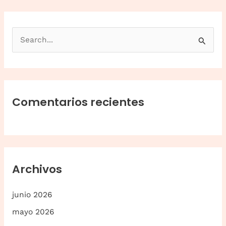
B
u
s
c
a
Comentarios recientes
r
p
o
r
Archivos
:
junio 2026
mayo 2026