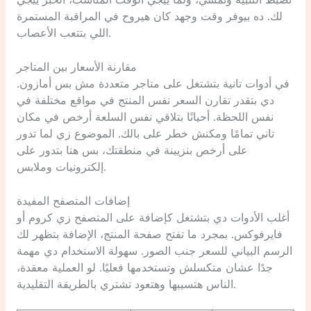
تضبط التنبيه وتمشي، ولما ييجي الوقت المناسب، الخبر ييجي
لك. ده بيوفر وقت وجهد كان هيروح في المراقبة المستمرة
اللي بتتعب الأعصاب.
مقارنة الأسعار بين المتاجر
في أدوات تانية بتشتغل على متاجر متعددة مش بس أمازون.
دي بتقدر تقارن السعر نفس المنتج في مواقع مختلفة في
نفس اللحظة. أحيانًا بتلاقي نفس السلعة أرخص في مكان
تاني تمامًا ومكنش خطر على بالك. الموضوع زي لما تدور
على أرخص بنزيينة في منطقتك، بس هنا بتدور على
إلكترونيات وملابس.
إضافات المتصفح المفيدة
أغلب الأدوات دي بتشتغل كإضافة على المتصفح زي كروم أو
فايرفوكس. بمجرد ما تفتح صفحة المنتج، الإضافة بتظهر لك
الرسم البياني للسعر جنب الصور. سهولة الاستخدام دي مهمة
جدًا عشان متكسلش وتستخدمها فعليًا. لو العملية معقدة،
الناس هتسيبها وهتعود تشتري بالطريقة التقليدية.