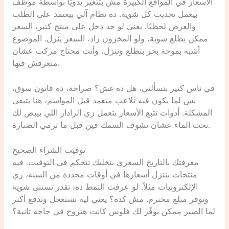
الأسعار في المواقع الكبيرة مش بتتغير يدويًا بواسطة موظف
بيعمل تحديث كل شوية. ده نظام آلي بيعتمد على الطلب
والعرض لحظيًا. يعني لو حد دخل على منتج كتير، السعر
ممكن يطلع شوية، ولو المخزون زاد، السعر ينزل. الموضوع
أشبه بموجة بحر بتطلع وتنزل، وأنت محتاج مركب عشان
متغرقش فيها.
في ناس كتير بتسألني، هل ده غش؟ صراحة، ده قانون سوق،
بس لما يكون فيه تلاعب متعمد قبل المواسم، هنا بتبقى
المشكلة. أدوات تتبع الأسعار بتعمل زي الرادار اللي بيبص لك
تحت الماء عشان تشوف السمك فين قبل ما ترمي الصنارة.
توقيت الشراء الصحيح
معرفتك بالتاريخ السعري بتخليك تتحكم في التوقيت. فيه
منتجات بتنزل أسعارها في أوقات محددة من السنة، زي
الإلكترونيات مثلاً. لو عرفت النمط ده، تقدر تستنى شوية
وتوفر مبلغ محترم. مش كده؟ يعني ليه تستعجل وتدفع أكتر
لما الصبر ممكن يوفّر لك فلوس كانت هتروح في حاجة تانية؟