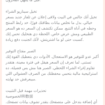
قبل ما ينتهي المخزون.
تخيل سيناريو الشراء
تخيل أنك جالس في البيت ولاقى إعلان عن تلفاز جديد بسعر
خيالي. بدل ما تخلص بيانات بطاقتك فورًا، خد رابط المنتج
وحطه في أداة التتبع. ممكن تكتشف إن السعر ده هو السعر
الطبيعي ومش عرض خاص. اللحظة دي هتخليك تحس إنك
كسبت حتى لو ما اشتريتش، لأنك اتجنبت دفع زيادة.
الصبر مفتاح التوفير
أكبر عدو للتوفير هو الاستعجال. الأدوات دي بتعطيك القوة إنك
تستنى. لما تعرف إن السعر هيقل في فترة معينة، هتقدر
تقاوم إغراء الشراء اللحظي. الصبر هنا مش بس فضيلة، ده
استراتيجية مالية بتحمي محفظتك من الصرف العشوائي اللي
مبيعرفش حد نهايته.
تحذيرات مهمة قبل التثبيت
الخصوصية和数据
أي إضافة بتدخل على متصفحك بتقدر تشوف بيانات تصفحك.