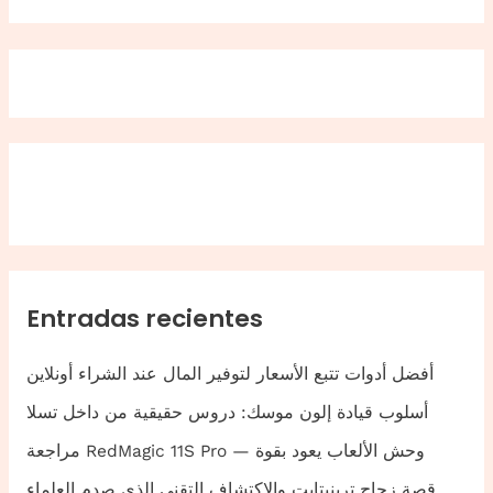
Entradas recientes
أفضل أدوات تتبع الأسعار لتوفير المال عند الشراء أونلاين
أسلوب قيادة إلون موسك: دروس حقيقية من داخل تسلا
مراجعة RedMagic 11S Pro — وحش الألعاب يعود بقوة
قصة زجاج ترينيتايت والاكتشاف التقني الذي صدم العلماء