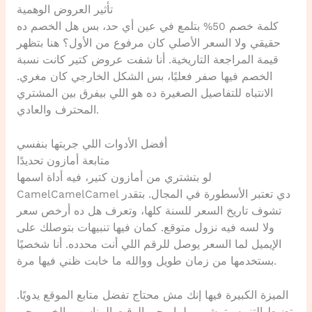
تأثير العروض الوهمية
كلمة خصم 50% بتلمع في عين أي حد، بس هل الخصم ده
حقيقي ولا السعر الأصلي كان مرفوع من الأول؟ هنا بتظهر
قيمة المراجعة التاريخية. أنا شفت عروض كتير كانت نسبة
الخصم فيها صفر فعليًا، بس الشكل الخارجي كان مغري.
الانتباه للتفاصيل الصغيرة ده هو اللي بيفرق بين المشتري
المحترف والعادي.
أفضل الأدوات اللي جربتها بنفسي
متابعة أمازون تحديدًا
لو بتشتري من أمازون كتير، فيه أداة اسمها
CamelCamelCamel دي تعتبر الأسطورة في المجال. بتقدر
تشوف تاريخ السعر للسنة كلها، وتعرف هل ده أرخص سعر
ولا لسه فيه نزول متوقع. كمان فيها تنبيهات بتوصلك على
الإيميل لما السعر يوصل للرقم اللي أنت محدده. أنا شخصيًا
بستخدمها من زمان طويل ووالله ما خابت ظني فيها مرة.
الميزة الكبيرة فيها إنك مش محتاج تفضل متابع الموقع يدويًا.