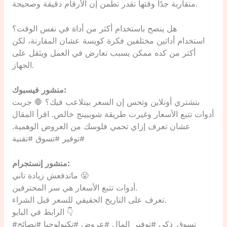
متقاربة جدًا وقتها تقدر تطمن إن الأرقام دقيقة وصحيحة.
هل ينصح باستخدام أكثر من أداة في نفس الوقت؟
استخدام أداتين مختلفين فكرة كويسة عشان المقارنة، لكن
أكتر من كده ممكن يسبب تعارض في العمل ويثقل على
الجهاز.
منشور فيسبوك:
بتشتري أونلاين وتحس إن السعر بيتلاعب فيك؟ 🛑 جربت
أدوات تتبع الأسعار وغيرت طريقة شوبيينج خالص. اقرأ المقال
عشان تعرف إزاي تحمي فلوسك من العروض الوهمية.
#توفير #تسوق #تقنية
منشور إنستجرام:
ماتدفعش زيادة تاني 😤
أدوات تتبع الأسعار هي سر المحترفين.
تعرف على التاريخ الحقيقي للسعر قبل الشراء.
الرابط في البايو 👇
#تسوق_ذكي #توفير_المال #عروض #تكنولوجيا #نصائح