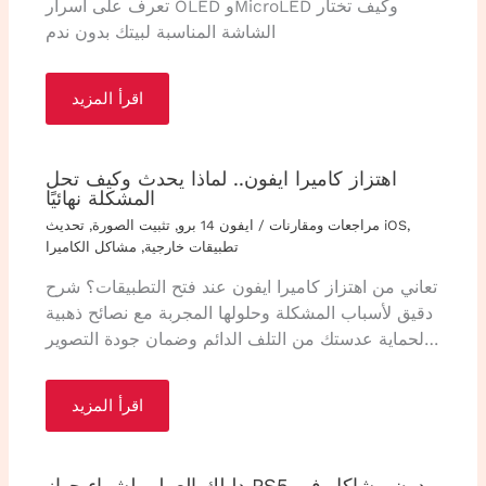
تعرف على أسرار OLED وMicroLED وكيف تختار
الشاشة المناسبة لبيتك بدون ندم
اقرأ المزيد
اهتزاز كاميرا ايفون.. لماذا يحدث وكيف تحل
المشكلة نهائيًا
,
تحديث iOS
مراجعات ومقارنات
/
ايفون 14 برو
,
تثبيت الصورة
,
تطبيقات خارجية
,
مشاكل الكاميرا
تعاني من اهتزاز كاميرا ايفون عند فتح التطبيقات؟ شرح
دقيق لأسباب المشكلة وحلولها المجربة مع نصائح ذهبية
لحماية عدستك من التلف الدائم وضمان جودة التصوير…
اقرأ المزيد
دليلك العملي لشراء جهاز PS5 بدون مشاكل في