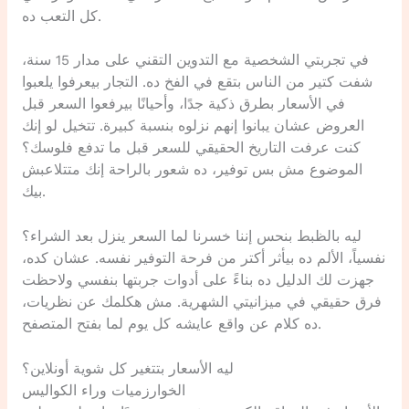
كل التعب ده.
في تجربتي الشخصية مع التدوين التقني على مدار 15 سنة،
شفت كتير من الناس بتقع في الفخ ده. التجار بيعرفوا يلعبوا
في الأسعار بطرق ذكية جدًا، وأحيانًا بيرفعوا السعر قبل
العروض عشان يبانوا إنهم نزلوه بنسبة كبيرة. تتخيل لو إنك
كنت عرفت التاريخ الحقيقي للسعر قبل ما تدفع فلوسك؟
الموضوع مش بس توفير، ده شعور بالراحة إنك متتلاعبش
بيك.
ليه بالظبط بنحس إننا خسرنا لما السعر ينزل بعد الشراء؟
نفسياً، الألم ده بيأثر أكتر من فرحة التوفير نفسه. عشان كده،
جهزت لك الدليل ده بناءً على أدوات جربتها بنفسي ولاحظت
فرق حقيقي في ميزانيتي الشهرية. مش هكلمك عن نظريات،
ده كلام عن واقع عايشه كل يوم لما بفتح المتصفح.
ليه الأسعار بتتغير كل شوية أونلاين؟
الخوارزميات وراء الكواليس