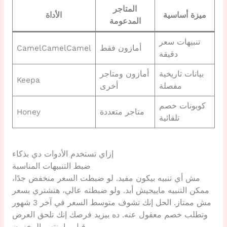
المتاجر
ميزة أساسية
الأداة
المدعومة
تنبيهات سعر
أمازون فقط
CamelCamelCamel
دقيقة
بيانات تاريخية
أمازون ومتاجر
Keepa
مفصلة
أخرى
كوبونات خصم
متاجر متعددة
Honey
تلقائية
إزاي تستخدم الأدوات دي بذكاء
ضبط التنبيهات المناسبة
مش أي تنبيه بيكون مفيد. لو ضبطت السعر منخفض جدًا،
ممكن التنبيه ماييجيش أبد. ولو ضبطته عالي، هتشتري بسعر
مش ممتاز. الحل إنك تشوف متوسط السعر في آخر 3 شهور
وتطلب خصم معقول عنه. ده بيزيد فرصك إنك تلحق العرض